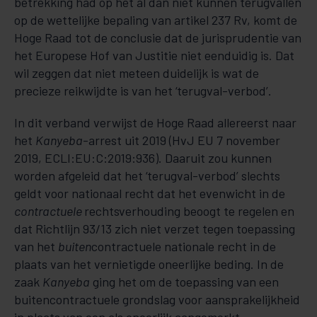
betrekking had op het al dan niet kunnen terugvallen
op de wettelijke bepaling van artikel 237 Rv, komt de
Hoge Raad tot de conclusie dat de jurisprudentie van
het Europese Hof van Justitie niet eenduidig is. Dat
wil zeggen dat niet meteen duidelijk is wat de
precieze reikwijdte is van het ‘terugval-verbod’.
In dit verband verwijst de Hoge Raad allereerst naar
het
Kanyeba
-arrest uit 2019 (HvJ EU 7 november
2019, ECLI:EU:C:2019:936). Daaruit zou kunnen
worden afgeleid dat het ‘terugval-verbod’ slechts
geldt voor nationaal recht dat het evenwicht in de
contractuele
rechtsverhouding beoogt te regelen en
dat Richtlijn 93/13 zich niet verzet tegen toepassing
van het
buiten
contractuele nationale recht in de
plaats van het vernietigde oneerlijke beding. In de
zaak
Kanyeba
ging het om de toepassing van een
buitencontractuele grondslag voor aansprakelijkheid