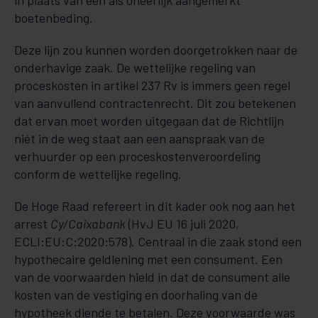
in plaats van een als oneerlijk aangemerkt
boetenbeding.
Deze lijn zou kunnen worden doorgetrokken naar de
onderhavige zaak. De wettelijke regeling van
proceskosten in artikel 237 Rv is immers geen regel
van aanvullend contractenrecht. Dit zou betekenen
dat ervan moet worden uitgegaan dat de Richtlijn
niét in de weg staat aan een aanspraak van de
verhuurder op een proceskostenveroordeling
conform de wettelijke regeling.
De Hoge Raad refereert in dit kader ook nog aan het
arrest
Cy/Caixabank
(HvJ EU 16 juli 2020,
ECLI:EU:C:2020:578). Centraal in die zaak stond een
hypothecaire geldlening met een consument. Een
van de voorwaarden hield in dat de consument alle
kosten van de vestiging en doorhaling van de
hypotheek diende te betalen. Deze voorwaarde was