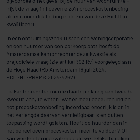
bijvoorbeeld het geval bij de huur van woonruimte -
rijst de vraag in hoeverre zo’n proceskostenbeding
als een oneerlijk beding in de zin van deze Richtlijn
kwalificeert.
In een ontruimingszaak tussen een woningcorporatie
en een huurder van een parkeerplaats heeft de
Amsterdamse kantonrechter deze kwestie als
prejudiciële vraag (zie artikel 392 Rv) voorgelegd aan
de Hoge Raad (Rb Amsterdam 16 juli 2024,
ECLI:NL:RBAMS:2024:4362).
De kantonrechter roerde daarbij ook nog een tweede
kwestie aan, te weten: wat er moet gebeuren indien
het proceskostenbeding inderdaad oneerlijk is en in
het verlengde daarvan vernietigbaar is en buiten
toepassing wordt gelaten. Hoeft de huurder dan in
het geheel geen proceskosten meer te voldoen? Of
kan worden teruggevallen op de wettelijke bepaling