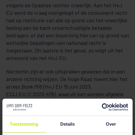
volgens de Spaanse rechter oneerlijk. Aan het HvJ
EU werd de vraag voorgelegd of de consument recht
had op restitutie van alle op grond van het oneerlijke
beding aan de bank onverschuldigde betaalde
bedragen, of dat een beperking hiervan op grond van
wettelijke bepalingen van nationaal recht is
toegestaan. Dit laatste is het geval, zo volgt uit het
antwoord van het HvJ EU.
Niettemin zijn er ook uitspraken gewezen die in een
andere richting wijzen. De Hoge Raad noemt hier het
arrest
Bank M16
(HvJ EU 15 juni 2023,
ECLI:EU:C:2023:478), waaruit kan worden afgeleid
dat het ook niet is toegestaan om na vernietiging van
een oneerlijk beding terug te vallen op nationale
wettelijke bepalingen van buitencontractueel recht.
Toestemming
Details
Over
Om die reden is volgens de Hoge Raad redelijke twijfel