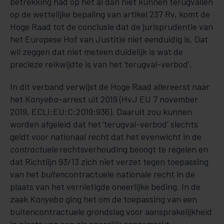
betrekking had op het al dan niet kunnen terugvallen
op de wettelijke bepaling van artikel 237 Rv, komt de
Hoge Raad tot de conclusie dat de jurisprudentie van
het Europese Hof van Justitie niet eenduidig is. Dat
wil zeggen dat niet meteen duidelijk is wat de
precieze reikwijdte is van het ‘terugval-verbod’.
In dit verband verwijst de Hoge Raad allereerst naar
het
Kanyeba
-arrest uit 2019 (HvJ EU 7 november
2019, ECLI:EU:C:2019:936). Daaruit zou kunnen
worden afgeleid dat het ‘terugval-verbod’ slechts
geldt voor nationaal recht dat het evenwicht in de
contractuele
rechtsverhouding beoogt te regelen en
dat Richtlijn 93/13 zich niet verzet tegen toepassing
van het
buiten
contractuele nationale recht in de
plaats van het vernietigde oneerlijke beding. In de
zaak
Kanyeba
ging het om de toepassing van een
buitencontractuele grondslag voor aansprakelijkheid