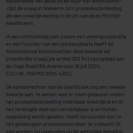
bijvoorbeeld het geval bij de huur van woonruimte -
rijst de vraag in hoeverre zo’n proceskostenbeding
als een oneerlijk beding in de zin van deze Richtlijn
kwalificeert.
In een ontruimingszaak tussen een woningcorporatie
en een huurder van een parkeerplaats heeft de
Amsterdamse kantonrechter deze kwestie als
prejudiciële vraag (zie artikel 392 Rv) voorgelegd aan
de Hoge Raad (Rb Amsterdam 16 juli 2024,
ECLI:NL:RBAMS:2024:4362).
De kantonrechter roerde daarbij ook nog een tweede
kwestie aan, te weten: wat er moet gebeuren indien
het proceskostenbeding inderdaad oneerlijk is en in
het verlengde daarvan vernietigbaar is en buiten
toepassing wordt gelaten. Hoeft de huurder dan in
het geheel geen proceskosten meer te voldoen? Of
kan worden teruggevallen op de wettelijke bepaling