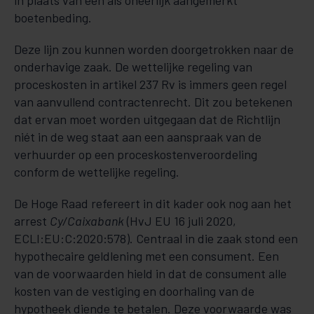
in plaats van een als oneerlijk aangemerkt
boetenbeding.
Deze lijn zou kunnen worden doorgetrokken naar de
onderhavige zaak. De wettelijke regeling van
proceskosten in artikel 237 Rv is immers geen regel
van aanvullend contractenrecht. Dit zou betekenen
dat ervan moet worden uitgegaan dat de Richtlijn
niét in de weg staat aan een aanspraak van de
verhuurder op een proceskostenveroordeling
conform de wettelijke regeling.
De Hoge Raad refereert in dit kader ook nog aan het
arrest
Cy/Caixabank
(HvJ EU 16 juli 2020,
ECLI:EU:C:2020:578). Centraal in die zaak stond een
hypothecaire geldlening met een consument. Een
van de voorwaarden hield in dat de consument alle
kosten van de vestiging en doorhaling van de
hypotheek diende te betalen. Deze voorwaarde was