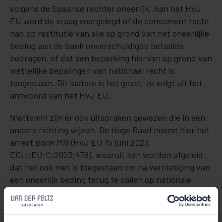
volgens de Spaanse rechter oneerlijk. Aan het HvJ
EU werd de vraag voorgelegd of de consument recht
had op restitutie van alle op grond van het oneerlijke
beding aan de bank onverschuldigde betaalde
bedragen, of dat een beperking hiervan op grond van
wettelijke bepalingen van nationaal recht is
toegestaan. Dit laatste is het geval, zo volgt uit het
antwoord van het HvJ EU.
Niettemin zijn er ook uitspraken gewezen die in een
andere richting wijzen. De Hoge Raad noemt hier het
arrest
Bank M16
(HvJ EU 15 juni 2023,
ECLI:EU:C:2023:478), waaruit kan worden afgeleid
dat het ook niet is toegestaan om na vernietiging van
een oneerlijk beding terug te vallen op nationale
wettelijke bepalingen van buitencontractueel recht.
Om die reden is volgens de Hoge Raad redelijke twijfel