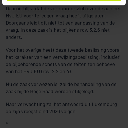
Daaruit blijkt dat de verhuurder zich over de aan het
HvJ EU voor te leggen vraag heeft uitgelaten.
Doorgaans leidt dit niet tot een aanpassing van de
vraag. In deze zaak is het blijkens rov. 3.2.6 niet
anders.
Voor het overige heeft deze tweede beslissing vooral
het karakter van een verwijzingsbeslissing, inclusief
de bijbehorende schets van de feiten ten behoeve
van het HvJ EU (rov. 2.2 en 4).
Nu de zaak verwezen is, zal de behandeling van de
zaak bij de Hoge Raad worden stilgelegd.
Naar verwachting zal het antwoord uit Luxemburg
op zijn vroegst eind 2026 volgen.
*