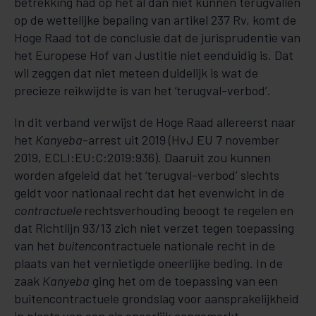
betrekking had op het al dan niet kunnen terugvallen
op de wettelijke bepaling van artikel 237 Rv, komt de
Hoge Raad tot de conclusie dat de jurisprudentie van
het Europese Hof van Justitie niet eenduidig is. Dat
wil zeggen dat niet meteen duidelijk is wat de
precieze reikwijdte is van het ‘terugval-verbod’.
In dit verband verwijst de Hoge Raad allereerst naar
het
Kanyeba
-arrest uit 2019 (HvJ EU 7 november
2019, ECLI:EU:C:2019:936). Daaruit zou kunnen
worden afgeleid dat het ‘terugval-verbod’ slechts
geldt voor nationaal recht dat het evenwicht in de
contractuele
rechtsverhouding beoogt te regelen en
dat Richtlijn 93/13 zich niet verzet tegen toepassing
van het
buiten
contractuele nationale recht in de
plaats van het vernietigde oneerlijke beding. In de
zaak
Kanyeba
ging het om de toepassing van een
buitencontractuele grondslag voor aansprakelijkheid