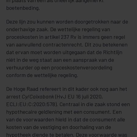
in plaats van een als oneerlijk aangemerkt
boetenbeding.
Deze lijn zou kunnen worden doorgetrokken naar de
onderhavige zaak. De wettelijke regeling van
proceskosten in artikel 237 Rv is immers geen regel
van aanvullend contractenrecht. Dit zou betekenen
dat ervan moet worden uitgegaan dat de Richtlijn
niét in de weg staat aan een aanspraak van de
verhuurder op een proceskostenveroordeling
conform de wettelijke regeling.
De Hoge Raad refereert in dit kader ook nog aan het
arrest
Cy/Caixabank
(HvJ EU 16 juli 2020,
ECLI:EU:C:2020:578). Centraal in die zaak stond een
hypothecaire geldlening met een consument. Een
van de voorwaarden hield in dat de consument alle
kosten van de vestiging en doorhaling van de
hypotheek diende te betalen. Deze voorwaarde was