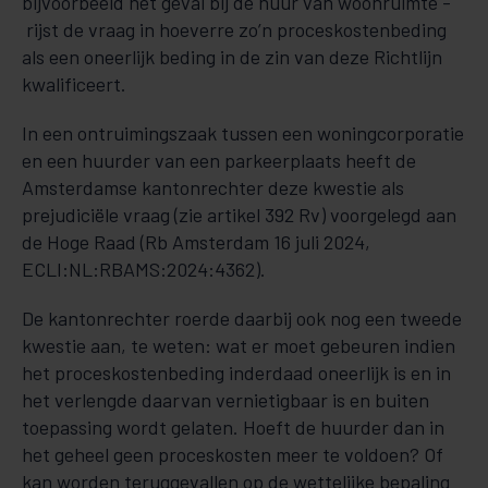
bijvoorbeeld het geval bij de huur van woonruimte -
rijst de vraag in hoeverre zo’n proceskostenbeding
als een oneerlijk beding in de zin van deze Richtlijn
kwalificeert.
In een ontruimingszaak tussen een woningcorporatie
en een huurder van een parkeerplaats heeft de
Amsterdamse kantonrechter deze kwestie als
prejudiciële vraag (zie artikel 392 Rv) voorgelegd aan
de Hoge Raad (Rb Amsterdam 16 juli 2024,
ECLI:NL:RBAMS:2024:4362).
De kantonrechter roerde daarbij ook nog een tweede
kwestie aan, te weten: wat er moet gebeuren indien
het proceskostenbeding inderdaad oneerlijk is en in
het verlengde daarvan vernietigbaar is en buiten
toepassing wordt gelaten. Hoeft de huurder dan in
het geheel geen proceskosten meer te voldoen? Of
kan worden teruggevallen op de wettelijke bepaling