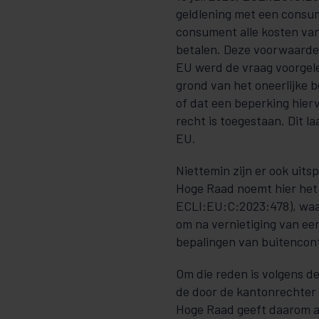
geldlening met een consum
consument alle kosten van
betalen. Deze voorwaarde 
EU werd de vraag voorgele
grond van het oneerlijke 
of dat een beperking hier
recht is toegestaan. Dit l
EU.
Niettemin zijn er ook uits
Hoge Raad noemt hier het
ECLI:EU:C:2023:478), waar
om na vernietiging van een
bepalingen van buitencont
Om die reden is volgens de
de door de kantonrechte
Hoge Raad geeft daarom a