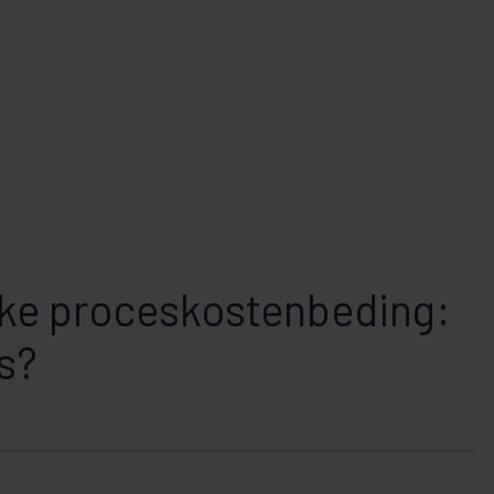
jke proceskostenbeding:
ts?