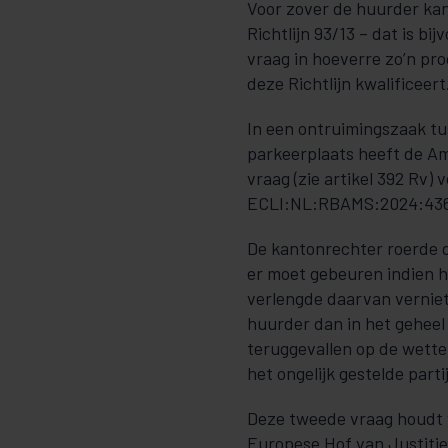
Voor zover de huurder ka
Richtlijn 93/13 – dat is bi
vraag in hoeverre zo’n pro
deze Richtlijn kwalificeert
In een ontruimingszaak t
parkeerplaats heeft de Am
vraag (zie artikel 392 Rv)
ECLI:NL:RBAMS:2024:436
De kantonrechter roerde d
er moet gebeuren indien h
verlengde daarvan verniet
huurder dan in het gehee
teruggevallen op de wettel
het ongelijk gestelde part
Deze tweede vraag houdt 
Europese Hof van Justitie 