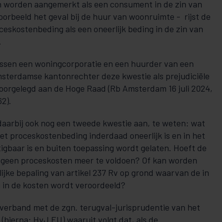
n worden aangemerkt als een consument in de zin van
jvoorbeeld het geval bij de huur van woonruimte - rijst de
ceskostenbeding als een oneerlijk beding in de zin van
.
ussen een woningcorporatie en een huurder van een
sterdamse kantonrechter deze kwestie als prejudiciële
 voorgelegd aan de Hoge Raad (Rb Amsterdam 16 juli 2024,
2).
aarbij ook nog een tweede kwestie aan, te weten: wat
et proceskostenbeding inderdaad oneerlijk is en in het
igbaar is en buiten toepassing wordt gelaten. Hoeft de
l geen proceskosten meer te voldoen? Of kan worden
ijke bepaling van artikel 237 Rv op grond waarvan de in
ij in de kosten wordt veroordeeld?
verband met de zgn. terugval-jurisprudentie van het
(hierna: HvJ EU) waaruit volgt dat, als de