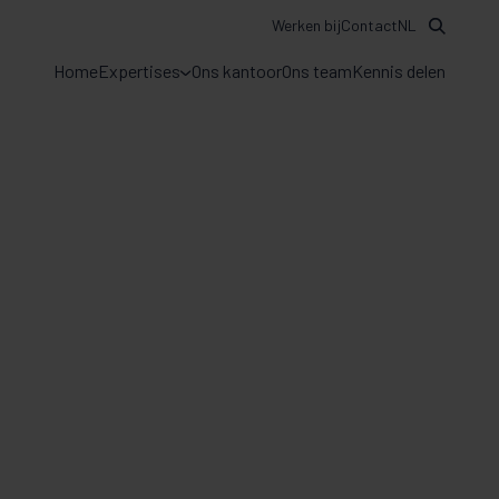
Werken bij
Contact
NL
Home
Expertises
Ons kantoor
Ons team
Kennis delen