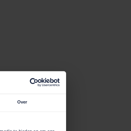
Over
 media te bieden en om ons