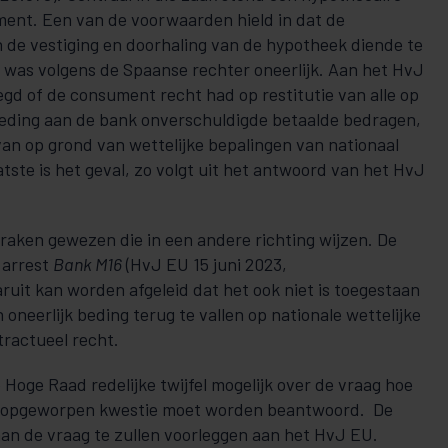
ent. Een van de voorwaarden hield in dat de
 de vestiging en doorhaling van de hypotheek diende te
was volgens de Spaanse rechter oneerlijk. Aan het HvJ
gd of de consument recht had op restitutie van alle op
beding aan de bank onverschuldigde betaalde bedragen,
van op grond van wettelijke bepalingen van nationaal
aatste is het geval, zo volgt uit het antwoord van het HvJ
praken gewezen die in een andere richting wijzen. De
 arrest
Bank M16
(HvJ EU 15 juni 2023,
uit kan worden afgeleid dat het ook niet is toegestaan
 oneerlijk beding terug te vallen op nationale wettelijke
ractueel recht.
 Hoge Raad redelijke twijfel mogelijk over de vraag hoe
r opgeworpen kwestie moet worden beantwoord. De
an de vraag te zullen voorleggen aan het HvJ EU.