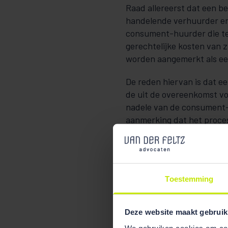
Raad allereerst dat een b
handelende verhuurder en
consument-huurder die tek
gerechtelijke kosten van z
worden aangemerkt als een 
De reden hiervan is dat e
de uit de overeenkomst vo
nadele van de consument-
aanmerking dat het proce
dat beding verkeert, aant
ligt in het wettelijk stels
dus het hiervoor al genoem
Toestemming
Voor wat betreft de tweede
niet kunnen terugvallen op
Raad tot de conclusie dat
Deze website maakt gebruik
niet eenduidig is. Dat wil
We gebruiken cookies om cont