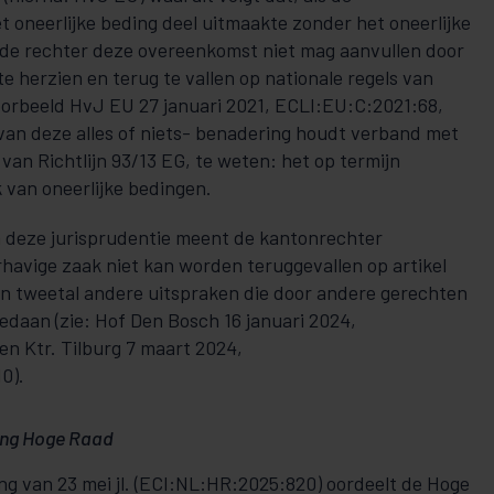
oneerlijke beding deel uitmaakte zonder het oneerlijke
 de rechter deze overeenkomst niet mag aanvullen door
e herzien en terug te vallen op nationale regels van
voorbeeld HvJ EU 27 januari 2021, ECLI:EU:C:2021:68,
o van deze alles of niets- benadering houdt verband met
 van Richtlijn 93/13 EG, te weten: het op termijn
 van oneerlijke bedingen.
 deze jurisprudentie meent de kantonrechter
rhavige zaak niet kan worden teruggevallen op artikel
een tweetal andere uitspraken die door andere gerechten
 gedaan (zie: Hof Den Bosch 16 januari 2024,
 Ktr. Tilburg 7 maart 2024,
0).
sing Hoge Raad
ssing van 23 mei jl. (ECI:NL:HR:2025:820) oordeelt de Hoge