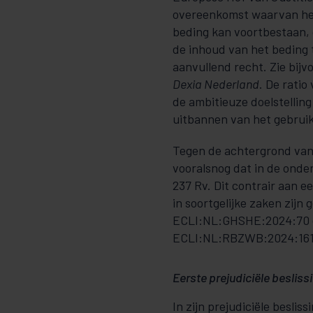
overeenkomst waarvan het 
beding kan voortbestaan,
de inhoud van het beding t
aanvullend recht. Zie bij
Dexia Nederland
. De rati
de ambitieuze doelstelling
uitbannen van het gebruik
Tegen de achtergrond van
vooralsnog dat in de onde
237 Rv. Dit contrair aan 
in soortgelijke zaken zijn
ECLI:NL:GHSHE:2024:70 en
ECLI:NL:RBZWB:2024:161
Eerste prejudiciële beslis
In zijn prejudiciële besli