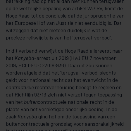
betrekking had op het al dan niet kunnen terugvallen
op de wettelijke bepaling van artikel 237 Rv, komt de
Hoge Raad tot de conclusie dat de jurisprudentie van
het Europese Hof van Justitie niet eenduidig is. Dat
wil zeggen dat niet meteen duidelijk is wat de
precieze reikwijdte is van het ‘terugval-verbod’.
In dit verband verwijst de Hoge Raad allereerst naar
het
Kanyeba
-arrest uit 2019 (HvJ EU 7 november
2019, ECLI:EU:C:2019:936). Daaruit zou kunnen
worden afgeleid dat het ‘terugval-verbod’ slechts
geldt voor nationaal recht dat het evenwicht in de
contractuele
rechtsverhouding beoogt te regelen en
dat Richtlijn 93/13 zich niet verzet tegen toepassing
van het
buiten
contractuele nationale recht in de
plaats van het vernietigde oneerlijke beding. In de
zaak
Kanyeba
ging het om de toepassing van een
buitencontractuele grondslag voor aansprakelijkheid