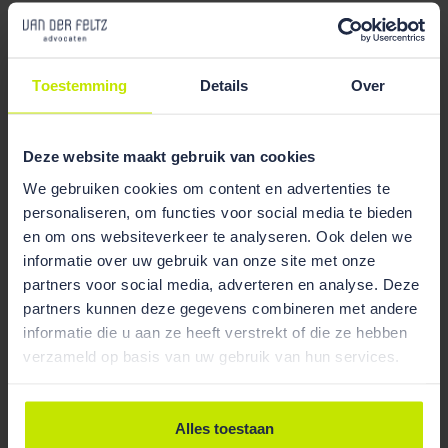
mogelijk over de vraag hoe de door de kantonrechter
opgeworpen kwestie moet worden beantwoord. De
Hoge Raad geeft daarom aan de vraag te zullen
voorleggen aan het HvJ EU. Hierbij neemt de Hoge
Toestemming
Details
Over
Raad de ratio van de Richtlijn in aanmerking, te
weten: uitbanning van het gebruik van oneerlijke
Deze website maakt gebruik van cookies
bedingen. Voor dat doel lijken afschrikwekkende
sancties met een alles of niets-benadering het meest
We gebruiken cookies om content en advertenties te
geschikt.
personaliseren, om functies voor social media te bieden
en om ons websiteverkeer te analyseren. Ook delen we
informatie over uw gebruik van onze site met onze
Tweede prejudiciële beslissing
partners voor social media, adverteren en analyse. Deze
Nadat de Hoge Raad zijn voornemen om de vraag
partners kunnen deze gegevens combineren met andere
door te schuiven naar het HvJ EU in de eerste
informatie die u aan ze heeft verstrekt of die ze hebben
prejudiciële beslissing had aangekondigd en partijen
verzameld op basis van uw gebruik van hun services.
in de gelegenheid had gesteld om zich daarover uit te
laten, heeft de Hoge Raad op 4 juli jl. zijn tweede
Alles toestaan
beslissing gegeven.