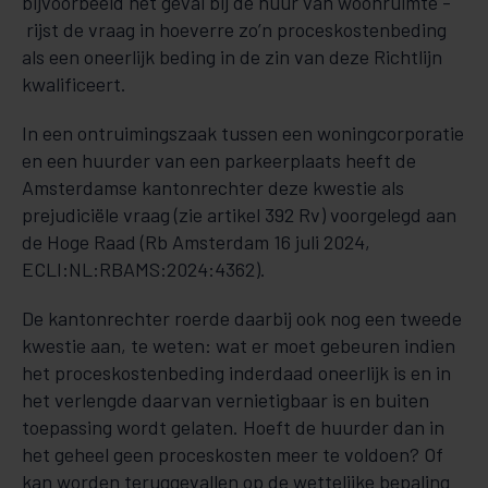
bijvoorbeeld het geval bij de huur van woonruimte -
rijst de vraag in hoeverre zo’n proceskostenbeding
als een oneerlijk beding in de zin van deze Richtlijn
kwalificeert.
In een ontruimingszaak tussen een woningcorporatie
en een huurder van een parkeerplaats heeft de
Amsterdamse kantonrechter deze kwestie als
prejudiciële vraag (zie artikel 392 Rv) voorgelegd aan
de Hoge Raad (Rb Amsterdam 16 juli 2024,
ECLI:NL:RBAMS:2024:4362).
De kantonrechter roerde daarbij ook nog een tweede
kwestie aan, te weten: wat er moet gebeuren indien
het proceskostenbeding inderdaad oneerlijk is en in
het verlengde daarvan vernietigbaar is en buiten
toepassing wordt gelaten. Hoeft de huurder dan in
het geheel geen proceskosten meer te voldoen? Of
kan worden teruggevallen op de wettelijke bepaling