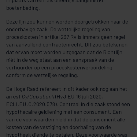
in plaats van een als oneerlijk aangemerkt
boetenbeding.
Deze lijn zou kunnen worden doorgetrokken naar de
onderhavige zaak. De wettelijke regeling van
proceskosten in artikel 237 Rv is immers geen regel
van aanvullend contractenrecht. Dit zou betekenen
dat ervan moet worden uitgegaan dat de Richtlijn
niét in de weg staat aan een aanspraak van de
verhuurder op een proceskostenveroordeling
conform de wettelijke regeling.
De Hoge Raad refereert in dit kader ook nog aan het
arrest
Cy/Caixabank
(HvJ EU 16 juli 2020,
ECLI:EU:C:2020:578). Centraal in die zaak stond een
hypothecaire geldlening met een consument. Een
van de voorwaarden hield in dat de consument alle
kosten van de vestiging en doorhaling van de
hypotheek diende te betalen. Deze voorwaarde was