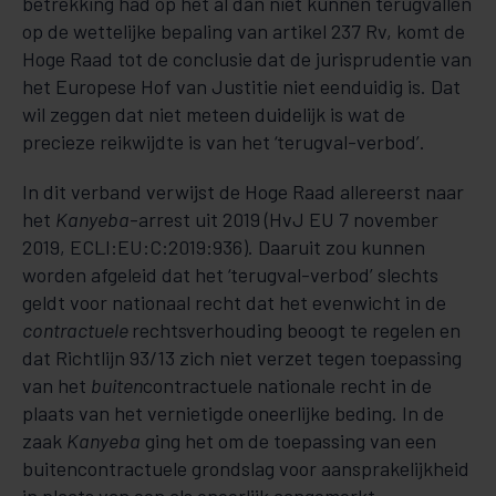
betrekking had op het al dan niet kunnen terugvallen
op de wettelijke bepaling van artikel 237 Rv, komt de
Hoge Raad tot de conclusie dat de jurisprudentie van
het Europese Hof van Justitie niet eenduidig is. Dat
wil zeggen dat niet meteen duidelijk is wat de
precieze reikwijdte is van het ‘terugval-verbod’.
In dit verband verwijst de Hoge Raad allereerst naar
het
Kanyeba
-arrest uit 2019 (HvJ EU 7 november
2019, ECLI:EU:C:2019:936). Daaruit zou kunnen
worden afgeleid dat het ‘terugval-verbod’ slechts
geldt voor nationaal recht dat het evenwicht in de
contractuele
rechtsverhouding beoogt te regelen en
dat Richtlijn 93/13 zich niet verzet tegen toepassing
van het
buiten
contractuele nationale recht in de
plaats van het vernietigde oneerlijke beding. In de
zaak
Kanyeba
ging het om de toepassing van een
buitencontractuele grondslag voor aansprakelijkheid