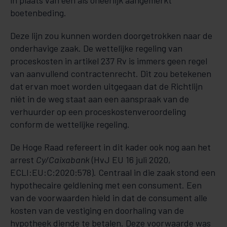
in plaats van een als oneerlijk aangemerkt
boetenbeding.
Deze lijn zou kunnen worden doorgetrokken naar de
onderhavige zaak. De wettelijke regeling van
proceskosten in artikel 237 Rv is immers geen regel
van aanvullend contractenrecht. Dit zou betekenen
dat ervan moet worden uitgegaan dat de Richtlijn
niét in de weg staat aan een aanspraak van de
verhuurder op een proceskostenveroordeling
conform de wettelijke regeling.
De Hoge Raad refereert in dit kader ook nog aan het
arrest
Cy/Caixabank
(HvJ EU 16 juli 2020,
ECLI:EU:C:2020:578). Centraal in die zaak stond een
hypothecaire geldlening met een consument. Een
van de voorwaarden hield in dat de consument alle
kosten van de vestiging en doorhaling van de
hypotheek diende te betalen. Deze voorwaarde was