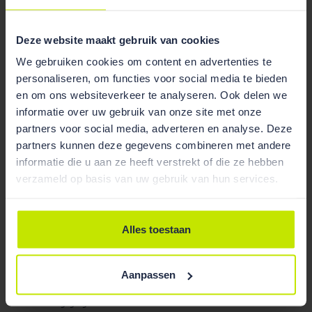
mogelijk over de vraag hoe de door de kantonrechter
opgeworpen kwestie moet worden beantwoord. De
Hoge Raad geeft daarom aan de vraag te zullen
Deze website maakt gebruik van cookies
voorleggen aan het HvJ EU. Hierbij neemt de Hoge
We gebruiken cookies om content en advertenties te
Raad de ratio van de Richtlijn in aanmerking, te
personaliseren, om functies voor social media te bieden
weten: uitbanning van het gebruik van oneerlijke
en om ons websiteverkeer te analyseren. Ook delen we
bedingen. Voor dat doel lijken afschrikwekkende
informatie over uw gebruik van onze site met onze
sancties met een alles of niets-benadering het meest
partners voor social media, adverteren en analyse. Deze
geschikt.
partners kunnen deze gegevens combineren met andere
informatie die u aan ze heeft verstrekt of die ze hebben
verzameld op basis van uw gebruik van hun services.
Tweede prejudiciële beslissing
Nadat de Hoge Raad zijn voornemen om de vraag
Alles toestaan
door te schuiven naar het HvJ EU in de eerste
prejudiciële beslissing had aangekondigd en partijen
in de gelegenheid had gesteld om zich daarover uit te
Aanpassen
laten, heeft de Hoge Raad op 4 juli jl. zijn tweede
beslissing gegeven.