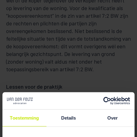
wel of de koper tegenover de verkoper recht heeft
op levering van de woning. Voor de kwalificatie als
“koopovereenkomst” in de zin van artikel 7:2 BW zijn
de rechten en plichten die partijen zijn
overeengekomen beslissend. Niet beslissend is de
feitelijke situatie ten tijde van de totstandkoming van
de koopovereenkomst; dit vormt overigens wél een
belangrijk gezichtspunt. De levering van grond
(zonder woning) valt aldus niet onder het
toepassingsbereik van artikel 7:2 BW.
Lessen voor de praktijk
Wat is de slotsom? Verkoop je een woning aan een
consumentkoper, dan moet dat schriftelijk en heeft
de consumentkoper drie dagen bedenktijd. Verkoop
Toestemming
Details
Over
je echter géén woning – ongeacht aan wie – dan valt
dit niet onder het toepassingsbereik van artikel 7:2