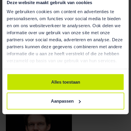
BW en verplicht dit wetsartikel dus ook niet tot
Deze website maakt gebruik van cookies
schriftelijkheid en heeft de consumentkoper ook
We gebruiken cookies om content en advertenties te
geen drie dagen bedenktijd. We bevelen kopers van
personaliseren, om functies voor social media te bieden
bouwkavels aan hier goede nota van te nemen,
en om ons websiteverkeer te analyseren. Ook delen we
omdat er – kort gezegd – sneller gebondenheid
informatie over uw gebruik van onze site met onze
bestaat aan een koopovereenkomst dan het geval is
partners voor social media, adverteren en analyse. Deze
bij de koop van een woning.
partners kunnen deze gegevens combineren met andere
informatie die u aan ze heeft verstrekt of die ze hebben
Heeft u vragen over dit onderwerp? Neem dan vooral
verzameld op basis van uw gebruik van hun services.
contact
met ons op.
Alles toestaan
Aanpassen