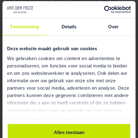
BW en verplicht dit wetsartikel dus ook niet tot
schriftelijkheid en heeft de consumentkoper ook
geen drie dagen bedenktijd. We bevelen kopers van
bouwkavels aan hier goede nota van te nemen,
Toestemming
Details
Over
omdat er – kort gezegd – sneller gebondenheid
bestaat aan een koopovereenkomst dan het geval is
bij de koop van een woning.
Deze website maakt gebruik van cookies
We gebruiken cookies om content en advertenties te
Heeft u vragen over dit onderwerp? Neem dan vooral
personaliseren, om functies voor social media te bieden
contact
met ons op.
en om ons websiteverkeer te analyseren. Ook delen we
informatie over uw gebruik van onze site met onze
partners voor social media, adverteren en analyse. Deze
partners kunnen deze gegevens combineren met andere
informatie die u aan ze heeft verstrekt of die ze hebben
verzameld op basis van uw gebruik van hun services.
Alles toestaan