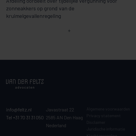
Afdeling oordeelt over tijdelijke vergunning voor
zonneakkers op grond van de
kruimelgevallenregeling
Algemene voorwaarden
info@feltz.nl
Javastraat 22
Privacy statement
Tel +31 70 31 31 050
2585 AN Den Haag
Disclaimer
Nederland
Juridische informatie
Klachtenregeling