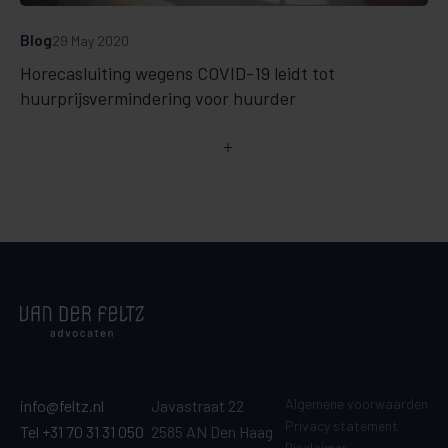
Blog
29 May 2020
Horecasluiting wegens COVID-19 leidt tot
huurprijsvermindering voor huurder
Algemene voorwaarden
info@feltz.nl
Javastraat 22
Privacy statement
Tel +31 70 31 31 050
2585 AN Den Haag
Disclaimer