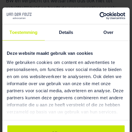
BW en verplicht dit wetsartikel dus ook niet tot
schriftelijkheid en heeft de consumentkoper ook
geen drie dagen bedenktijd. We bevelen kopers van
bouwkavels aan hier goede nota van te nemen,
omdat er – kort gezegd – sneller gebondenheid
Toestemming
Details
Over
bestaat aan een koopovereenkomst dan het geval is
bij de koop van een woning.
Deze website maakt gebruik van cookies
Heeft u vragen over dit onderwerp? Neem dan vooral
We gebruiken cookies om content en advertenties te
contact
met ons op.
personaliseren, om functies voor social media te bieden
en om ons websiteverkeer te analyseren. Ook delen we
informatie over uw gebruik van onze site met onze
partners voor social media, adverteren en analyse. Deze
partners kunnen deze gegevens combineren met andere
informatie die u aan ze heeft verstrekt of die ze hebben
verzameld op basis van uw gebruik van hun services.