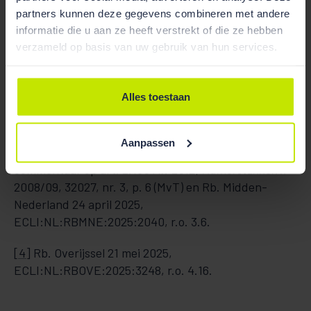
ECLI:NL:RBOBR:2026:476.
partners kunnen deze gegevens combineren met andere
informatie die u aan ze heeft verstrekt of die ze hebben
[2]
Rb. Den Haag 10 januari 2024,
verzameld op basis van uw gebruik van hun services.
ECLI:NL:RBDHA:2024:440; Rb. Midden-Nederland
24 april 2025,
Alles toestaan
ECLI:NL:RBMNE:2025:2040 en Rb. Overijssel 21 mei
2025, ECLI:NL:RBOVE:2025:3248.
Aanpassen
[3]
De Jong, in:
T&C Aanbestedingsrecht
,
commentaar op art. 2.130 Aw 2012;
Kamerstukken II
2008/09, 32027, nr. 3, p. 6 (MvT) en Rb. Midden-
Nederland 24 april 2025,
ECLI:NL:RBMNE:2025:2040, r.o. 3.6.
[4]
Rb. Overijssel 21 mei 2025,
ECLI:NL:RBOVE:2025:3248, r.o. 4.16.