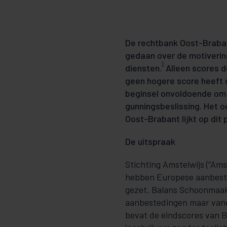
De rechtbank Oost-Brabant
gedaan over de motiveri
1
diensten.
Alleen scores d
geen hogere score heeft g
beginsel onvoldoende om 
gunningsbeslissing. Het 
Oost-Brabant lijkt op dit 
De uitspraak
Stichting Amstelwijs (“Ams
hebben Europese aanbest
gezet. Balans Schoonmaak- 
aanbestedingen maar vang
bevat de eindscores van B