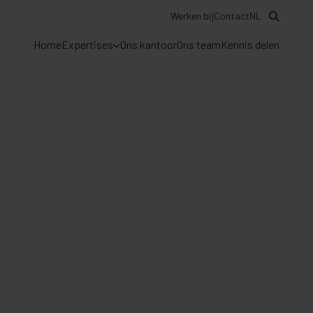
Werken bij
Contact
NL
Home
Expertises
Ons kantoor
Ons team
Kennis delen