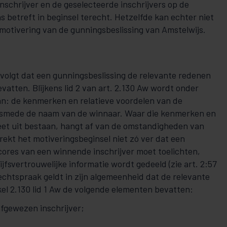
nschrijver en de geselecteerde inschrijvers op de
ns betreft in beginsel terecht. Hetzelfde kan echter niet
motivering van de gunningsbeslissing van Amstelwijs.
12 volgt dat een gunningsbeslissing de relevante redenen
evatten. Blijkens lid 2 van art. 2.130 Aw wordt onder
n: de kenmerken en relatieve voordelen van de
alsmede de naam van de winnaar. Waar die kenmerken en
eet uit bestaan, hangt af van de omstandigheden van
strekt het motiveringsbeginsel niet zó ver dat een
ores van een winnende inschrijver moet toelichten,
fsvertrouwelijke informatie wordt gedeeld (zie art. 2:57
echtspraak geldt in zijn algemeenheid dat de relevante
kel 2.130 lid 1 Aw de volgende elementen bevatten:
afgewezen inschrijver;