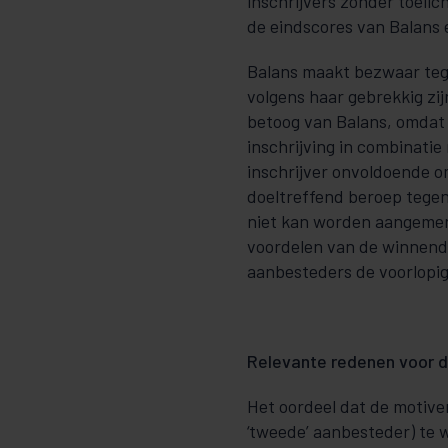
inschrijvers zonder toelic
de eindscores van Balans e
Balans maakt bezwaar teg
volgens haar gebrekkig zi
betoog van Balans, omdat
inschrijving in combinatie
inschrijver onvoldoende om
doeltreffend beroep tegen
niet kan worden aangemer
voordelen van de winnende
aanbesteders de voorlopig
Relevante redenen voor d
Het oordeel dat de motive
‘tweede’ aanbesteder) te 