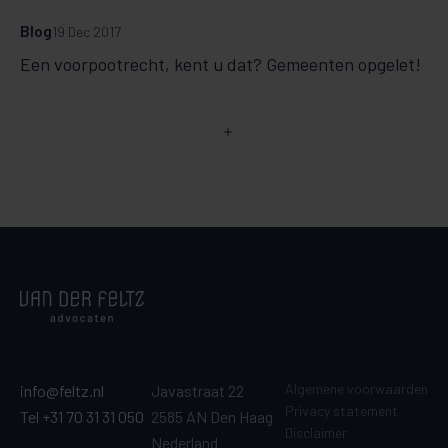
Blog
19 Dec 2017
Een voorpootrecht, kent u dat? Gemeenten opgelet!
Algemene voorwaarden
info@feltz.nl
Javastraat 22
Privacy statement
Tel +31 70 31 31 050
2585 AN Den Haag
Disclaimer
Nederland