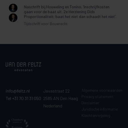
Naschrift bij Houweling en Tonino, ‘Inschrijfkosten
gaan voor de baat uit. 2e Herziening Gids
Proportionaliteit; baat het niet dan schaadt het niet’.
Tijdschrift voor Bouwrecht
Algemene voorwaarden
info@feltz.nl
Javastraat 22
Privacy statement
Tel +31 70 31 31 050
2585 AN Den Haag
Disclaimer
Nederland
Juridische informatie
Klachtenregeling