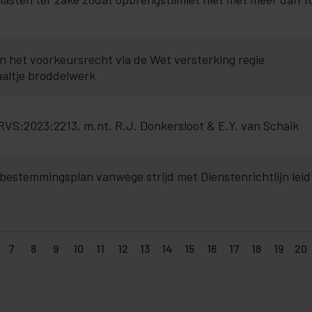
n het voorkeursrecht via de Wet versterking regie
aaltje broddelwerk
S:2023:2213, m.nt. R.J. Donkersloot & E.Y. van Schaik
bestemmingsplan vanwege strijd met Dienstenrichtlijn leid
7
8
9
10
11
12
13
14
15
16
17
18
19
20