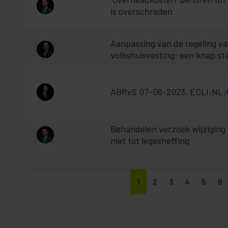
is overschreden
Aanpassing van de regeling va
volkshuisvesting: een knap st
ABRvS 07-06-2023, ECLI:NL:RV
Behandelen verzoek wijziging 
niet tot legesheffing
1
2
3
4
5
6