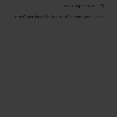
Werken bij
Contact
NL
Home
Expertises
Ons kantoor
Ons team
Kennis delen