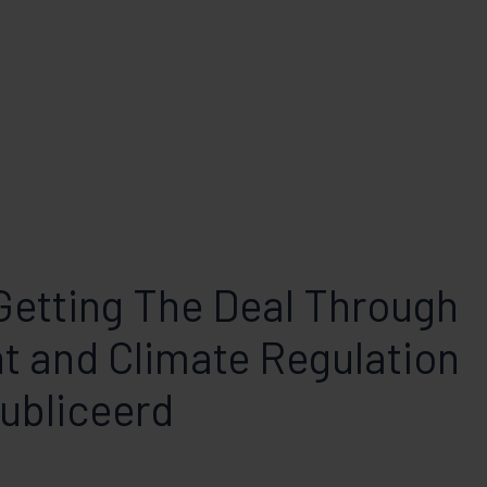
'Getting The Deal Through
t and Climate Regulation
publiceerd