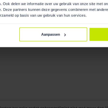
. Ook delen we informatie over uw gebruik van onze site met on
e. Deze partners kunnen deze gegevens combineren met andere i
erzameld op basis van uw gebruik van hun services.
denne
Delila Fejzović
Ronald
Aanpassen
lasten ter zake zodat opbrengstlimiet niet met meer dan 