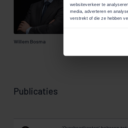
websiteverkeer te analyseren
media, adverteren en analys
verstrekt of die ze hebben v
Willem Bosma
Pauline van Aar
Publicaties
‘Overheadkosten’ behoren tot 