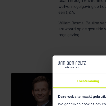
Deal Through Environment 
wet-en regelgeving op het
een Q&A.
Willem Bosma
,
Pauline va
antwoord op de gestelde 
regelgeving
Toestemming
Deze website maakt gebruik
We gebruiken cookies om cont