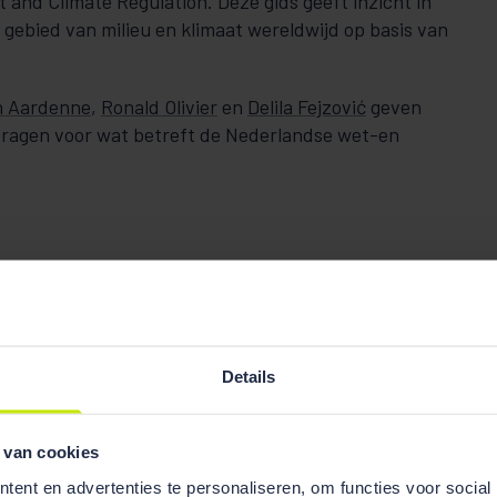
and Climate Regulation. Deze gids geeft inzicht in
 gebied van milieu en klimaat wereldwijd op basis van
n Aardenne
,
Ronald Olivier
en
Delila Fejzović
geven
vragen voor wat betreft de Nederlandse wet-en
Details
 van cookies
ent en advertenties te personaliseren, om functies voor social