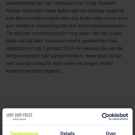
behandeling van het wetsvoorstel in de Tweede
Kamer meenden twee leden dat de huidige regeling
van het voorkeursrecht een sta in de weg vormt voor
een snellere uitvoering van die woningbouwplannen.
Terwijl het voorkeursrecht nog maar net het oude
jasje van de Wet voorkeursrecht gemeenten had
afgedaan en op 1 januari 2024 de nieuwe jas van de
Omgevingswet had aangetrokken, meenden zij dat
het voorkeursrecht veel vaker en langer moest
kunnen worden ingezet.
Toestemming
Details
Over