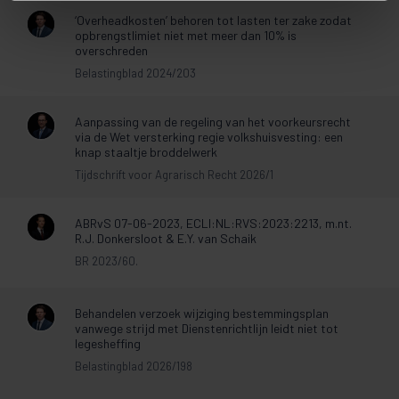
‘Overheadkosten’ behoren tot lasten ter zake zodat
opbrengstlimiet niet met meer dan 10% is
overschreden
Belastingblad 2024/203
Aanpassing van de regeling van het voorkeursrecht
via de Wet versterking regie volkshuisvesting: een
knap staaltje broddelwerk
Tijdschrift voor Agrarisch Recht 2026/1
ABRvS 07-06-2023, ECLI:NL:RVS:2023:2213, m.nt.
R.J. Donkersloot & E.Y. van Schaik
BR 2023/60.
Behandelen verzoek wijziging bestemmingsplan
vanwege strijd met Dienstenrichtlijn leidt niet tot
legesheffing
Belastingblad 2026/198