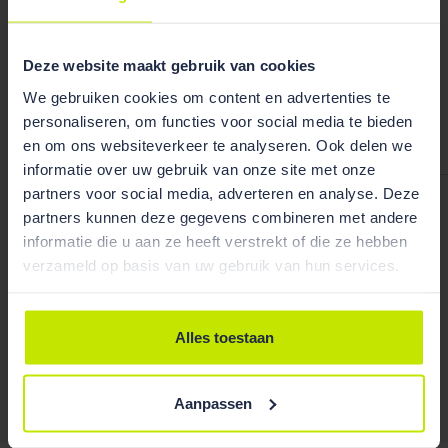
Deze website maakt gebruik van cookies
We gebruiken cookies om content en advertenties te
Bekijk team
personaliseren, om functies voor social media te bieden
overzicht
en om ons websiteverkeer te analyseren. Ook delen we
informatie over uw gebruik van onze site met onze
partners voor social media, adverteren en analyse. Deze
Willem Van der Werf
partners kunnen deze gegevens combineren met andere
informatie die u aan ze heeft verstrekt of die ze hebben
verzameld op basis van uw gebruik van hun services.
Publicaties
Alles toestaan
Aanpassen
/