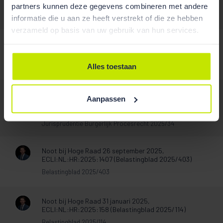
partners kunnen deze gegevens combineren met andere
/
informatie die u aan ze heeft verstrekt of die ze hebben
verzameld op basis van uw gebruik van hun services.
Noot bij Hoge Raad 24 december 2021
ECLI:NL:HR:2021:1957 (TvAR 2022/8106)
Tijdschrift voor Agrarisch Recht
Alles toestaan
Noot bij Hoge Raad 24 januari 2025,
Aanpassen
ECLI:NL:HR:2025:114 (Jurisprudentie Burgerlijk
Procesrecht 2025/34)
Jurisprudentie Burgerlijk Procesrecht 2025/34
Noot bij Hoge Raad 26 september 2025,
ECLI:NL:HR:2025:1407 (Belastingblad 2025/403)
Belastingblad 2025/403
Noot bij Hoge Raad 31 januari 2025,
ECLI:NL:HR:2025:158 (Belastingblad 2025/114)
Belastingblad 2025/114