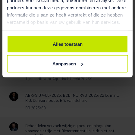
partners voor social media, adverteren en analyse. Deze
partners kunnen deze gegevens combineren met andere
/
informatie die u aan ze heeft verstrekt of die ze hebben
verzameld op basis van uw gebruik van hun services.
‘Overheadkosten’ behoren tot lasten ter zake zodat
opbrengstlimiet niet met meer dan 10% is
overschreden
Alles toestaan
Belastingblad 2024/203
Aanpassing van de regeling van het voorkeursrecht
Aanpassen
via de Wet versterking regie volkshuisvesting: een
knap staaltje broddelwerk
Tijdschrift voor Agrarisch Recht 2026/1
ABRvS 07-06-2023, ECLI:NL:RVS:2023:2213, m.nt.
R.J. Donkersloot & E.Y. van Schaik
BR 2023/60.
Behandelen verzoek wijziging bestemmingsplan
vanwege strijd met Dienstenrichtlijn leidt niet tot