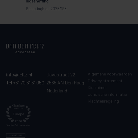
legesheffing
Belastingblad 2026/198
Algemene voorwaarden
info@feltz.nl
Javastraat 22
Privacy statement
Tel +31 70 31 31 050
2585 AN Den Haag
Disclaimer
Nederland
Juridische informatie
Klachtenregeling