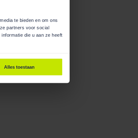
 media te bieden en om ons
ze partners voor social
nformatie die u aan ze heeft
Alles toestaan