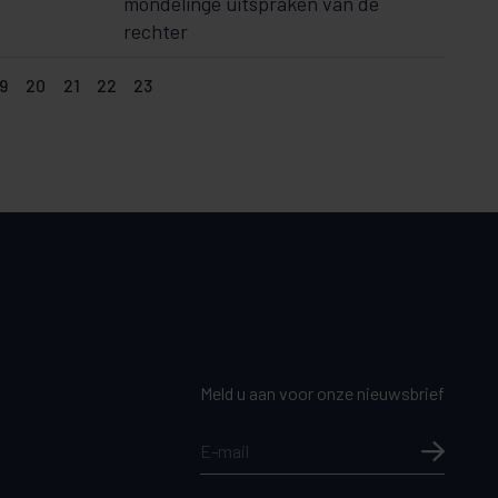
mondelinge uitspraken van de
rechter
9
20
21
22
23
Meld u aan voor onze nieuwsbrief