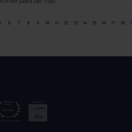
jk of het paard van Troje?
5
6
7
8
9
10
11
12
13
14
15
16
17
18
1