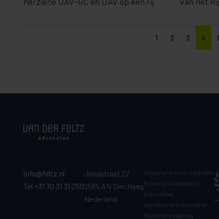
herziene UAV-GC en UAV op een rij
van het Ri
1
2
3
4
Algemene voorwaarden
info@feltz.nl
Javastraat 22
Privacy statement
Tel +31 70 31 31 050
2585 AN Den Haag
Disclaimer
Nederland
Juridische informatie
Klachtenregeling