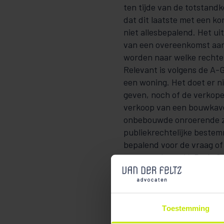
ten tijde van de totstan
dat dit laatste met een ko
niet allesbepalend. Het ui
van een overeenkomst aan
worden naar welke rechten
Relevant is volgens de A-G
een woning. Het doet er n
geven, noch of de verkope
verkoop van een bouwkavel
onbebouwde onroerende za
publiekrechtelijke bestem
bepalend voor de vraag of
onroerende zaak’. De A-G
andere rechtbankvonnisse
Ten slotte
Toestemming
Het feit dat een perceel 