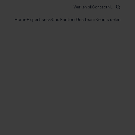
Werken bij
Contact
NL
Home
Expertises
Ons kantoor
Ons team
Kennis delen