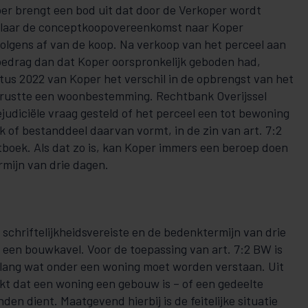
er brengt een bod uit dat door de Verkoper wordt
laar de conceptkoopovereenkomst naar Koper
volgens af van de koop. Na verkoop van het perceel aan
bedrag dan dat Koper oorspronkelijk geboden had,
tus 2022 van Koper het verschil in de opbrengst van het
 rustte een woonbestemming. Rechtbank Overijssel
judiciële vraag gesteld of het perceel een tot bewoning
of bestanddeel daarvan vormt, in de zin van art. 7:2
etboek. Als dat zo is, kan Koper immers een beroep doen
rmijn van drie dagen.
schriftelijkheidsvereiste en de bedenktermijn van drie
n een bouwkavel. Voor de toepassing van art. 7:2 BW is
elang wat onder een woning moet worden verstaan. Uit
jkt dat een woning een gebouw is – of een gedeelte
en dient. Maatgevend hierbij is de feitelijke situatie