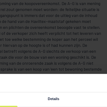
dkoming van de koopovereenkomst. De A-G is van mening
rrel zout genomen moet worden: de feitelijke situatie is
tgangspunt is immers dat voor de uitleg van de inhoud
 de hand van de Haviltex-maatstaf gekeken moet
 en plichten de overeenkomst beoogde vast te stellen.
 of de verkoper zich heeft verplicht tot het leveren van
iet toe welke bestemming de koper aan het perceel wil
r hiervan op de hoogte is of had kunnen zijn. De
 betreft volgens de A-G slechts de verkoop van een
ak die voor de bouw van een woning geschikt is. De
ming van de onroerende zaak is volgens de A-G niet
 sprake is van een koop van ‘een tot bewoning bestemde
 beantwoordt de vraag daarmee anders dan uit drie
n volgt.
Details
op grond van de Wro de bestemming wonen heeft, is