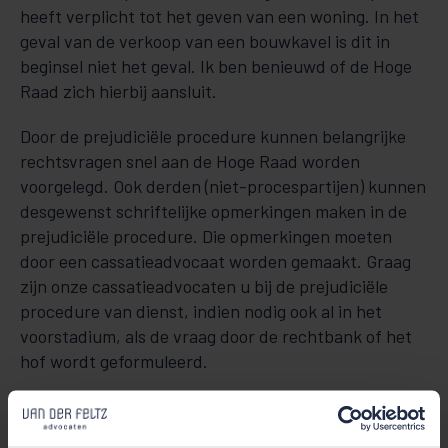
heeft verplicht tot het geven van een woning. In het
geval van de verkoop van een bouwkavel is dit in
beginsel niet het geval. Ik ben benieuwd of de Hoge
Raad zich hierbij aansluit.
Door de prejudiciële procedure kunnen belangrijke
rechtsvragen snel aan de Hoge Raad worden
voorgelegd. Ook derden (niet-procespartijen) kunnen
desgewenst schriftelijke opmerkingen maken in de
prejudiciële procedure. Die opmerkingen moeten
door een cassatieadvocaat worden gemaakt. Graag
zijn onze cassatieadvocaten u bij de prejudiciële
procedure van dienst, indien nodig ook al in het
voorstadium, als de vraag door de rechtbank of het
hof wordt geformuleerd.
Heeft u vragen? Neem dan contact met ons op.