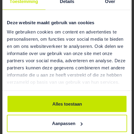
MER te moeten maken voor regelgeving. Dat lijkt
Toestemming
Details
Over
overigens ook te worden onderkend in de Kamerbrief
van
26 oktober 2023
(p.5.).
Deze website maakt gebruik van cookies
We gebruiken cookies om content en advertenties te
personaliseren, om functies voor social media te bieden
en om ons websiteverkeer te analyseren. Ook delen we
informatie over uw gebruik van onze site met onze
partners voor social media, adverteren en analyse. Deze
partners kunnen deze gegevens combineren met andere
informatie die u aan ze heeft verstrekt of die ze hebben
verzameld op basis van uw gebruik van hun services.
Alles toestaan
Bekijk team
overzicht
Aanpassen