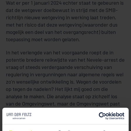
Wat er per 1 januari 2024 echter staat te gebeuren is
dat de wetgever doelbewust in strijd met de SMB-
richtlijn nieuwe wetgeving in werking laat treden,
met het risico dat deze wetgeving (waaronder dus
mogelijk een deel van het overgangsrecht) buiten
toepassing moet worden gelaten.
In het verlengde van het voorgaande roept de in
potentie bredere reikwijdte van het Nevele-arrest de
vraag of steeds verdergaande verschuiving van
regulering in vergunningen naar algemene regels wel
zo’n wenselijke ontwikkeling is. Wegen de voordelen
op tegen de nadelen? Het lijkt mij goed om die
analyse te maken. Die analyse staat op zichzelf los
van de Omgevingswet, maar de Omgevingswet past
wel in trend van steeds verdere (de)regulering door
algemene regels. In zoverre is de keuze voor de
Omgevingswet dus ook een keuze om vaker een plan-