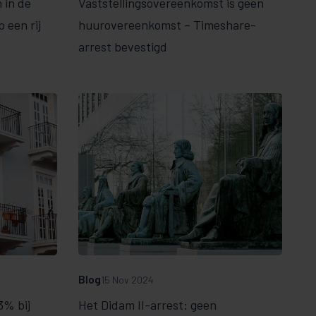
 in de
Vaststellingsovereenkomst is geen
 een rij
huurovereenkomst – Timeshare-
arrest bevestigd
Blog
15 Nov 2024
3% bij
Het Didam II-arrest: geen