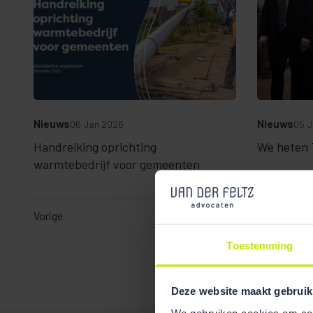
Nieuws
Nieuws
06 Jan 2026
05 J
Handreiking oprichting
We heten 
warmtebedrijf voor gemeenten
Vorige
Toestemming
Deze website maakt gebruik
We gebruiken cookies om cont