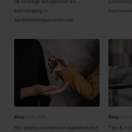
De ernstige beroepsfout en
Economisc
zelfreiniging in
huurover
aanbestedingsprocedures
Blog
Blog
20 Feb 2025
19 Dec 
Het begrip economisch eigendom het
Tips & tri