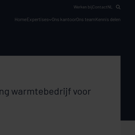
Werken bij
Contact
NL
Home
Expertises
Ons kantoor
Ons team
Kennis delen
ng warmtebedrijf voor