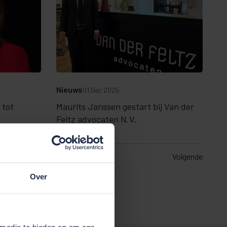
Nieuws
01 Dec 2025
 tot
Maurits Janssen gestart bij Van der
Feltz advocaten N.V.
Volgende
Over
 media te bieden en om ons