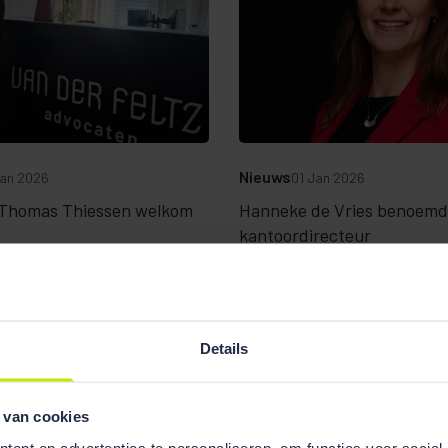
Nieuws
an 2026
01 Jan 2026
Thomas Thiessen welkom
Hanneke de Vries benoemd
kantoordirecteur
1
2
3
4
5
6
7
8
9
Details
 van cookies
ent en advertenties te personaliseren, om functies voor social