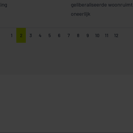
ing
geliberaliseerde woonruimt
oneerlijk
1
2
3
4
5
6
7
8
9
10
11
12