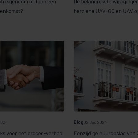
h eigendom of toch een
De belangrijkste wijzigingen
eenkomst?
herziene UAV-GC en UAV op
Blog
2024
02 Dec 2024
cks voor het proces-verbaal
Eenzijdige huuropslag van 