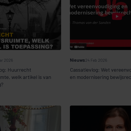
Nieuws
ar 2026
24 Feb 2026
log: Huurrecht
Cassatievlog: Wet vereenv
mte, welk artikel is van
en modernisering bewijsre
g?