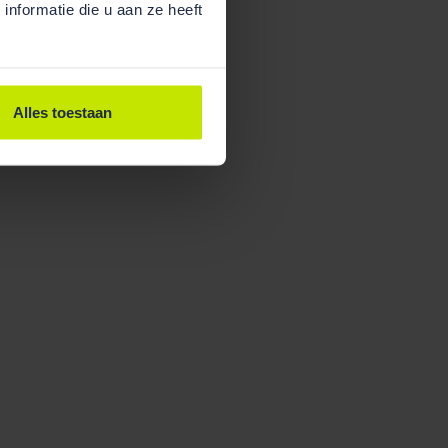
nformatie die u aan ze heeft
Alles toestaan