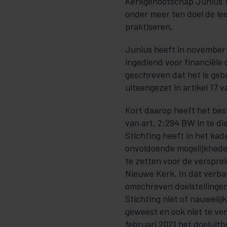
Kerkgenootschap Junius 19
onder meer ten doel de l
praktiseren.
Junius heeft in november 
ingediend voor financiële
geschreven dat het is geb
uiteengezet in artikel 17 
Kort daarop heeft het bes
van art. 2:294 BW in te di
Stichting heeft in het kad
onvoldoende mogelijkheden
te zetten voor de verspre
Nieuwe Kerk. In dat verb
omschreven doelstellingen 
Stichting niet of nauwelij
geweest en ook niet te ve
februari 2021 het doeluit