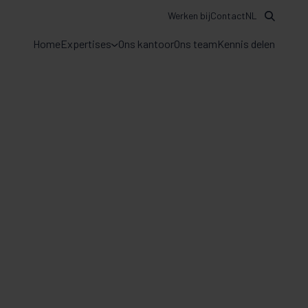
Werken bij
Contact
NL
Home
Expertises
Ons kantoor
Ons team
Kennis delen