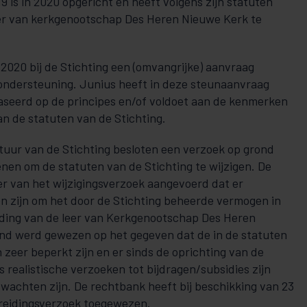
 is in 2020 opgericht en heeft volgens zijn statuten
eer van kerkgenootschap Des Heren Nieuwe Kerk te
2020 bij de Stichting een (omvangrijke) aanvraag
 ondersteuning. Junius heeft in deze steunaanvraag
aseerd op de principes en/of voldoet aan de kenmerken
van de statuten van de Stichting.
tuur van de Stichting besloten een verzoek op grond
enen om de statuten van de Stichting te wijzigen. De
er van het wijzigingsverzoek aangevoerd dat er
 zijn om het door de Stichting beheerde vermogen in
iding van de leer van Kerkgenootschap Des Heren
and werd gewezen op het gegeven dat de in de statuten
zeer beperkt zijn en er sinds de oprichting van de
ks realistische verzoeken tot bijdragen/subsidies zijn
rwachten zijn. De rechtbank heeft bij beschikking van 23
breidingsverzoek toegewezen.