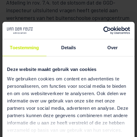
Afdeling in rov. 7.4. tot de slotsom dat de GGD-
inspecteur uitsluitend vragen heeft gesteld aan
werknemers van het buitenschoolse opvangcentrum
en dat zij niet hebben geantwoord uit naam van
appellante. Dat betekent dat appellante “niet is
verhoord met het oog op het aan haar opleggen van
Toestemming
Details
Over
een bestuurlijke boete” en dat de werknemers niet de
cautie had moeten worden verleend. Concreet heeft
dit tot gevolg dat de verklaringen van de werknemers
Deze website maakt gebruik van cookies
aan het boetebesluit ten grondslag mogen worden
gelegd.
We gebruiken cookies om content en advertenties te
personaliseren, om functies voor social media te bieden
Toch slaagde het beroep van appellante, zij het om
en om ons websiteverkeer te analyseren. Ook delen we
redenen van geheel andere aard. De Afdeling
informatie over uw gebruik van onze site met onze
oordeelde namelijk dat niet kon worden vastgesteld
partners voor social media, adverteren en analyse. Deze
of het college conform haar handhavingsbeleid eerst
partners kunnen deze gegevens combineren met andere
een schriftelijke waarschuwing had gegeven. Gelet
informatie die u aan ze heeft verstrekt of die ze hebben
verzameld op basis van uw gebruik van hun services.
daarop kon het college geen boete opleggen op grond