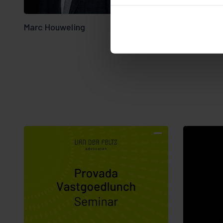
Marc Houweling
Brim Tonino