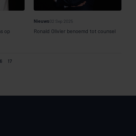
Nieuws
02 Sep 2025
ns op
Ronald Olivier benoemd tot counsel
6
17