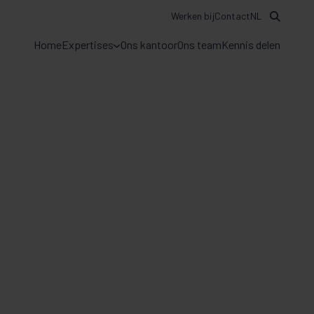
Werken bij
Contact
NL
Home
Expertises
Ons kantoor
Ons team
Kennis delen