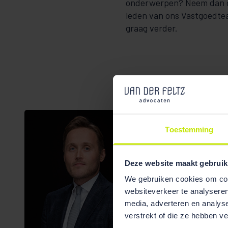
onderwerpen? Neem dan 
leden van ons Vastgoedte
graag verder.
Toestemming
Deze website maakt gebruik
We gebruiken cookies om cont
websiteverkeer te analyseren
media, adverteren en analys
verstrekt of die ze hebben v