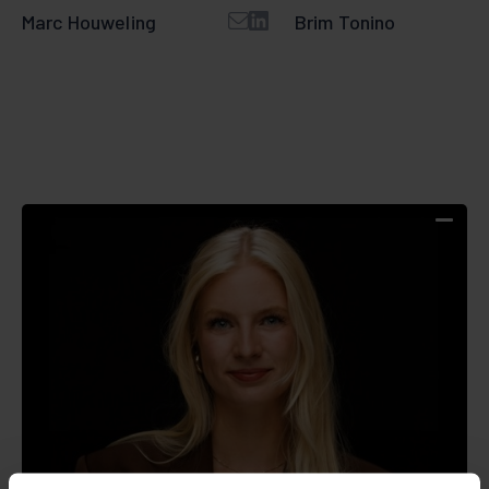
Marc Houweling
Brim Tonino