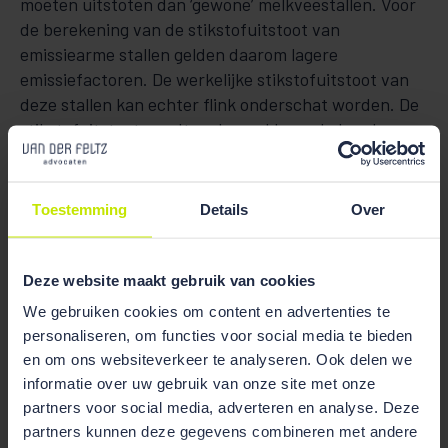
moeten uitstoten dan ‘gewone’ melkveestallen. Voor
de berekening van de stikstofuitstoot van
emissiearme stallen gelden daarom lagere
emissiefactoren. De werkelijke stikstofuitstoot van
deze stallen kan echter flink onderschat worden. De
stikstofuitstoot wordt nu bepaald aan de hand van
de emissiefactoren uit de Regeling Ammoniak en
Veehouderij (RAV). De Afdeling bestuursrechtspraak
van de Raad van State heeft inmiddels al meermaals
Toestemming
Details
Over
bevestigd dat daar niet van uit kan worden gegaan.
Daarnaast gaan geluiden op dat het rekeninstrument
AERIUS Calculator wetenschappelijk onvoldoende
Deze website maakt gebruik van cookies
geschikt is voor individuele vergunningverlening. Dit
We gebruiken cookies om content en advertenties te
model wordt tot heden gebruikt voor het toekennen
personaliseren, om functies voor social media te bieden
of intrekken van vergunningen op basis van de Wet
en om ons websiteverkeer te analyseren. Ook delen we
Natuurbescherming. Volgens Europese
informatie over uw gebruik van onze site met onze
natuurbeschermingsregels is zekerheid juist vereist
partners voor social media, adverteren en analyse. Deze
bij het verlenen van natuurvergunningen. BBB
partners kunnen deze gegevens combineren met andere