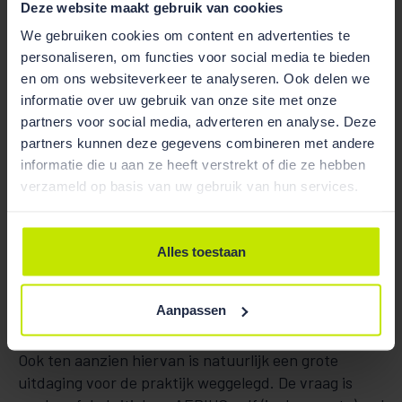
erkent dit in hun verkiezingsprogramma en schrijft
Deze website maakt gebruik van cookies
dat de RAV-lijst (waarop de metingen van AERIUS
We gebruiken cookies om content en advertenties te
onder meer is gebaseerd) – wat BBB betreft –
personaliseren, om functies voor social media te bieden
verdwijnt en wordt vervangen door een geschikt en
en om ons websiteverkeer te analyseren. Ook delen we
toegankelijk systeem. JA21 pleit ook voor een andere
informatie over uw gebruik van onze site met onze
methode van stikstofberekening dan AERIUS. Een
partners voor social media, adverteren en analyse. Deze
nieuw systeem zou moeten zijn gericht op metingen
partners kunnen deze gegevens combineren met andere
in de praktijk en niet op theoretische benadering. De
informatie die u aan ze heeft verstrekt of die ze hebben
noodzaak bestaat daarom om verifieerbare
verzameld op basis van uw gebruik van hun services.
resultaten te genereren om natuurvergunningen te
kunnen uitgeven en de juridische houdbaarheid te
waarborgen. Dit wordt gerealiseerd door metingen
Alles toestaan
en monitoringsystemen die naast verifieerbare
emissiefactoren ook reductiebeperkende
Aanpassen
maatregelen juridisch kunnen borgen.
Ook ten aanzien hiervan is natuurlijk een grote
uitdaging voor de praktijk weggelegd. De vraag is