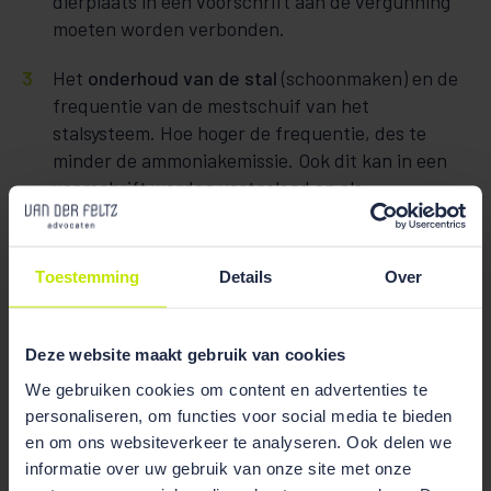
dierplaats in een voorschrift aan de vergunning
moeten worden verbonden.
Het
onderhoud van de stal
(schoonmaken) en de
frequentie van de mestschuif van het
stalsysteem. Hoe hoger de frequentie, des te
minder de ammoniakemissie. Ook dit kan in een
voorschrift worden vastgelegd en als
beschermingsmaatregel worden aangemerkt,
zodat deze kan worden betrokken bij de
passende beoordeling.
Toestemming
Details
Over
Slotsom
Deze website maakt gebruik van cookies
De uitspraken van de Afdeling hebben tot gevolg dat
We gebruiken cookies om content en advertenties te
bij de verlening van een natuurvergunning voor een
personaliseren, om functies voor social media te bieden
melkveehouderij met emissiearme stalsystemen geen
en om ons websiteverkeer te analyseren. Ook delen we
gebruik mag worden gemaakt van de emissiefactoren
informatie over uw gebruik van onze site met onze