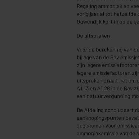
Regeling ammoniak en vee
vorig jaar al tot hetzelfde
Ouwendijk kort in op de g
De uitspraken
Voor de berekening van de 
bijlage van de Rav emissi
zijn lagere emissiefactore
lagere emissiefactoren zij
uitspraken draait het om 
A1.13 en A1.28 in de Rav z
een natuurvergunning mo
De Afdeling concludeert d
aanknopingspunten bevatte
opgenomen voor emissiearm
ammoniakemissie van de s