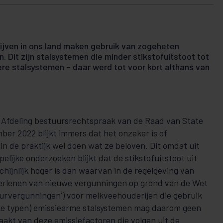
ijven in ons land maken gebruik van zogeheten
 Dit zijn stalsystemen die minder stikstofuitstoot tot
re stalsystemen – daar werd tot voor kort althans van
 Afdeling bestuursrechtspraak van de Raad van State
ember 2022 blijkt immers dat het onzeker is of
n de praktijk wel doen wat ze beloven. Dit omdat uit
lijke onderzoeken blijkt dat de stikstofuitstoot uit
hijnlijk hoger is dan waarvan in de regelgeving van
verlenen van nieuwe vergunningen op grond van de Wet
urvergunningen’) voor melkveehouderijen die gebruik
ke typen) emissiearme stalsystemen mag daarom geen
kt van deze emissiefactoren die volgen uit de