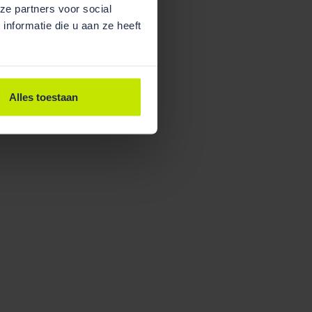
ze partners voor social
nformatie die u aan ze heeft
Alles toestaan