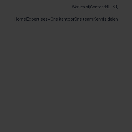
Werken bij
Contact
NL
Home
Expertises
Ons kantoor
Ons team
Kennis delen