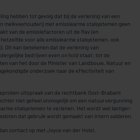
ing hebben tot gevolg dat bij de verlening van een
n melkveehouderij met emissiearme stalsystemen geen
kt van de emissiefactoren uit de Rav (en
 hetzelfde voor alle emissiearme stalsystemen, ook
). Dit kan betekenen dat de verlening van
dergelijke bedrijven even
on hold
staat: tot de
ten van het door de Minister van Landbouw, Natuur en
ngekondigde onderzoek naar de effectiviteit van
g besproken uitspraak van de rechtbank Oost-Brabant
d echter niet geheel onmogelijk om een natuurvergunning
earme stalsystemen te verlenen. Het wordt wel lastiger;
gesloten dat gebruik wordt gemaakt van intern salderen.
dan contact op met Joyce van der Holst.