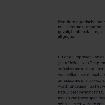
Meerdere agrarische bedr
emissiearme stalsystemen.
gevolg hebben dan regulie
uitgegaan.
Uit
drie uitspraken
van de
(‘de Afdeling’) van 7 sept
emissiearme stalsystemen i
verschillende wetenschappe
emissiearme stallen waarsc
wordt uitgegaan. Bij het 
natuurbescherming (‘natu
maken van (twee specifie
gebruik meer worden gemaa