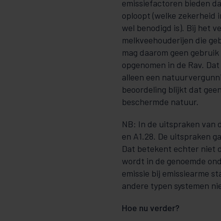
emissiefactoren bieden d
oploopt (welke zekerheid 
wel benodigd is). Bij het
melkveehouderijen die geb
mag daarom geen gebruik 
opgenomen in de Rav. Dat
alleen een natuurvergunn
beoordeling blijkt dat gee
beschermde natuur.
NB: In de uitspraken van 
en A1.28. De uitspraken g
Dat betekent echter niet d
wordt in de genoemde ond
emissie bij emissiearme sta
andere typen systemen nie
Hoe nu verder?