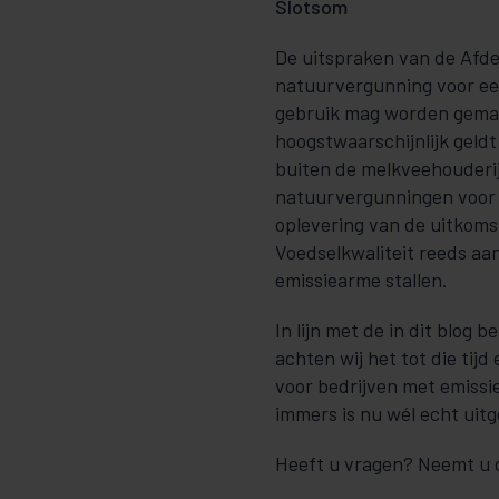
Slotsom
De uitspraken van de Afdel
natuurvergunning voor ee
gebruik mag worden gemaa
hoogstwaarschijnlijk geldt
buiten de melkveehouderij
natuurvergunningen voor 
oplevering van de uitkoms
Voedselkwaliteit reeds aa
emissiearme stallen.
In lijn met de in dit blo
achten wij het tot die tij
voor bedrijven met emissi
immers is nu wél echt uit
Heeft u vragen? Neemt u 