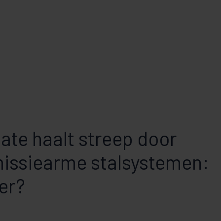
ate haalt streep door
missiearme stalsystemen:
er?