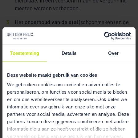
dierplaats in een voorschrift aan de vergunning
moeten worden verbonden.
Het
onderhoud van de stal
(schoonmaken) en de
frequentie van de mestschuif van het
stalsysteem. Hoe hoger de frequentie, des te
minder de ammoniakemissie. Ook dit kan in een
voorschrift worden vastgelegd en als
Toestemming
Details
Over
beschermingsmaatregel worden aangemerkt,
zodat deze kan worden betrokken bij de
Deze website maakt gebruik van cookies
passende beoordeling.
We gebruiken cookies om content en advertenties te
personaliseren, om functies voor social media te bieden
Slotsom
en om ons websiteverkeer te analyseren. Ook delen we
De uitspraken van de Afdeling hebben tot gevolg dat
informatie over uw gebruik van onze site met onze
partners voor social media, adverteren en analyse. Deze
bij de verlening van een natuurvergunning voor een
partners kunnen deze gegevens combineren met andere
melkveehouderij met emissiearme stalsystemen geen
informatie die u aan ze heeft verstrekt of die ze hebben
gebruik mag worden gemaakt van de emissiefactoren
verzameld op basis van uw gebruik van hun services.