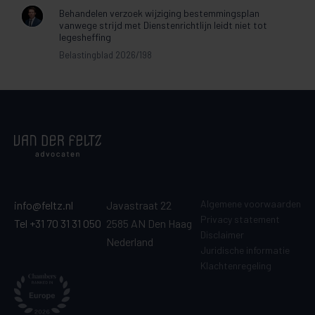
Behandelen verzoek wijziging bestemmingsplan
vanwege strijd met Dienstenrichtlijn leidt niet tot
legesheffing
Belastingblad 2026/198
Algemene voorwaarden
info@feltz.nl
Javastraat 22
Privacy statement
Tel +31 70 31 31 050
2585 AN Den Haag
Disclaimer
Nederland
Juridische informatie
Klachtenregeling