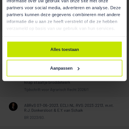
Publicaties
informatie over uw gebruik van onze site met onze
partners voor social media, adverteren en analyse. Deze
partners kunnen deze gegevens combineren met andere
informatie die u aan ze heeft verstrekt of die ze hebben
/
verzameld op basis van uw gebruik van hun services.
‘Overheadkosten’ behoren tot lasten ter zake zodat
opbrengstlimiet niet met meer dan 10% is
Alles toestaan
overschreden
Belastingblad 2024/203
Aanpassen
Aanpassing van de regeling van het voorkeursrecht
via de Wet versterking regie volkshuisvesting: een
knap staaltje broddelwerk
Tijdschrift voor Agrarisch Recht 2026/1
ABRvS 07-06-2023, ECLI:NL:RVS:2023:2213, m.nt.
R.J. Donkersloot & E.Y. van Schaik
BR 2023/60.