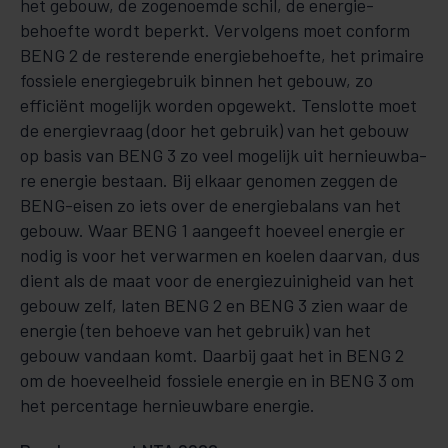
het gebouw, de zogenoemde schil, de ener­gie­
behoefte wordt beperkt. Vervolgens moet conform
BENG 2 de reste­ren­­de energiebehoefte, het pri­maire
fos­siele energiegebruik binnen het gebouw, zo
efficiënt mogelijk worden opge­wekt. Tenslotte moet
de ener­gie­vraag (door het gebruik) van het gebouw
op basis van BENG 3 zo veel mogelijk uit her­nieuwba­
re energie be­staan. Bij elkaar genomen zeggen de
BENG-eisen zo iets over de energieba­lans van het
gebouw. Waar BENG 1 aangeeft hoeveel energie er
nodig is voor het verwarmen en koelen daarvan, dus
dient als de maat voor de energiezuinigheid van het
gebouw zelf, laten BENG 2 en BENG 3 zien waar de
energie (ten behoeve van het gebruik) van het
gebouw vandaan komt. Daarbij gaat het in BENG 2
om de hoeveelheid fossiele energie en in BENG 3 om
het percentage hernieuwbare energie.