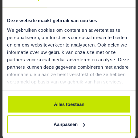
Naast de meer generieke uitzonderingen in de
artikelen 5.5 (gebruiksfunctie met lage energievraag),
Deze website maakt gebruik van cookies
5.6 (verbouw) en 5.7 (tijdelijke bouw) van het
Bouwbesluit 2012, bevat het derde lid van artikel 5.2
We gebruiken cookies om content en advertenties te
personaliseren, om functies voor social media te bieden
van het Bouwbesluit 2012 een specifieke
en om ons websiteverkeer te analyseren. Ook delen we
uitzondering op de verplichting uit het eerste lid om
informatie over uw gebruik van onze site met onze
(bijna) energieneutraal te bouwen conform de BENG-
partners voor social media, adverteren en analyse. Deze
eisen. Deze uitzonderingsmogelijkheid geldt voor het
partners kunnen deze gegevens combineren met andere
locatiegebonden geval waarin het niet mogelijk is om
informatie die u aan ze heeft verstrekt of die ze hebben
een
woon
gebouw aan het minimale percentage
verzameld op basis van uw gebruik van hun services.
hernieuwbare ener­gie te laten voldoen. In de
toelichting bij het BENG-besluit wordt als voorbeeld
genoemd: “
apparte­ments­­gebouwen in een stedelijke
Alles toestaan
omgeving
[waarbij]
het toepassen van zonnepanelen
door bijvoor­beeld bescha­duwing ten gevolge van
andere gebouwen niet zinvol is en alternatieven zoals
Aanpassen
de warmtepomp niet overal toepasbaar zijn
[…].
Voor