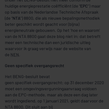
huidige energieprestatie coëfficiënt (de “
EPC
”) maar
op basis van de Nederlandse Tech­­ni­sche Afspraak
(de “
NTA
”) 8800, die als nieuwe bepalingsmethodiek
beter geschikt wordt ge­acht voor (bijna)
energieneutrale gebouwen. Op het ‘hoe en waarom’
van de NTA 8800 gaat deze blog niet in; dat betreft
meer een technische dan een juridische uitleg
waarvoor ik graag verwijs naar de website van
de
NEN
.
Geen specifiek overgangsrecht
Het BENG-besluit bevat
geen
specifiek
overgangsrecht; op 31 december 2020
moet een omge­vings­­­vergunning­aan­­­vraag voldoen
aan de EPC-met­ho­de, maar als deze een dag la­ter
wordt ingediend, op 1 januari 2021, geldt daarvoor de
NTA 8800. Dit sluit aan bij