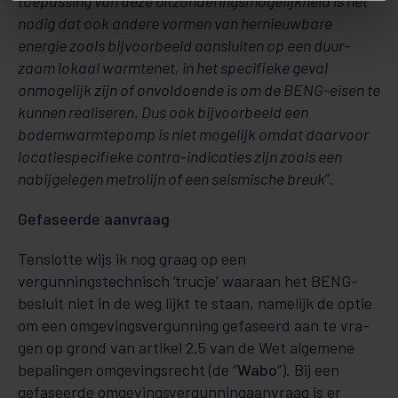
toepassing van deze uitzonderingsmogelijkheid is het
no­­dig dat ook an­dere vormen van hernieuwbare
energie zoals bijvoorbeeld aansluiten op een duur­
zaam lokaal warm­tenet, in het specifieke geval
onmogelijk zijn of onvoldoende is om de BENG-ei­­sen te
kunnen rea­liseren. Dus ook bijvoorbeeld een
bodemwarmtepomp is niet mogelijk omdat daar­­­­­­­­voor
loca­tie­spe­cifieke contra-indicaties zijn zoals een
nabijgelegen metrolijn of een seismische breuk
”.
Gefaseerde aanvraag
Tenslotte wijs ik nog graag op een
vergunningstechnisch ‘trucje’ waaraan het BENG-
besluit niet in de weg lijkt te staan, namelijk de optie
om een omgevingsvergunning gefaseerd aan te vra­
gen op grond van artikel 2.5 van de Wet algemene
bepalingen omgevingsrecht (de “
Wabo
”). Bij een
gefaseerde om­gevingsvergunningaanvraag is er