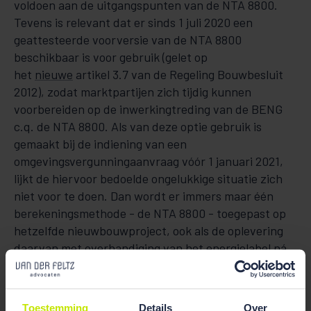
voldoen aan de uit­gangs­­punten van de NTA 8800.
Tevens is relevant dat er sinds 1 juli 2020 een
geattesteerde voorversie van de NTA 8800
beschikbaar is voor gebruik (gelet op
het
nieuwe
artikel 3.7 van de Regeling Bouwbesluit
2012), zo­dat marktpartijen zich tijdig kunnen
voorbereiden op de inwerkingtreding van de BENG
c.q. de NTA 8800. Als van de­ze optie gebruik is
gemaakt bij de indiening van een
omgevingsvergunningaanvraag vóór 1 januari 2021,
lijkt de hiervoor bedoelde ongelukkige situatie zich
niet voor te doen. Dan wordt er im­mers maar één
berekeningsmethode - de NTA 8800 - toegepast op
hetzelfde nieuwbouwproject, ook als de opleve­ring
daarvan met overhandiging van het energielabel ná
30 december 2020 plaatsvindt.
Uitzonderingen
Toestemming
Details
Over