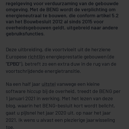
regelgeving voor verduurzaming van de gebouwde
om­ge­­ving. Met de BENG wordt de verplichting om
energieneutraal te bouwen, die conform artikel 5.2
van het Bouw­besluit 2012 al sinds 2015 voor
overheidsgebouwen geldt, uitgebreid naar andere
ge­bruiksfuncties.
Deze uitbreiding, die voortvloeit uit de her­­ziene
Euro­pe­­se
richtlijn
ener­gie­prestatie ge­bou­wen (de
“
EPBD
”), betreft zo een extra duw in de rug van de
voortschrijdende energietransitie.
Na een half jaar
uitstel
vanwege een kleine
software
hiccup
bij de overheid, treedt de BENG per
1 januari 2021 in wer­king. Met het lezen van deze
blog, waarin het BENG-besluit kort wordt be­licht,
gaat u pijlsnel het jaar 2020 uit, op naar het jaar
2021. Ik wens u alvast een plezierige jaarwis­seling
toe.