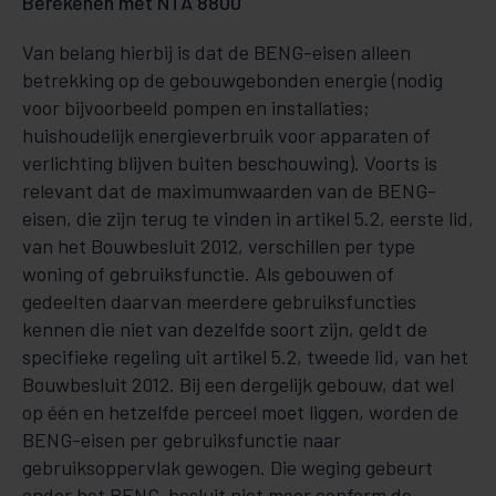
Berekenen met NTA 8800
Van belang hierbij is dat de BENG-eisen alleen
betrekking op de gebouwgebonden energie (nodig
voor bijvoorbeeld pompen en installaties;
huishoudelijk energieverbruik voor apparaten of
verlichting blij­ven buiten beschouwing). Voorts is
relevant dat de maximumwaarden van de BENG-
eisen, die zijn te­rug te vinden in artikel 5.2, eerste lid,
van het Bouwbesluit 2012, verschillen per type
woning of ge­bruiksfunctie. Als gebouwen of
gedeelten daarvan meerdere gebruiksfuncties
kennen die niet van de­zelfde soort zijn, geldt de
specifieke regeling uit artikel 5.2, tweede lid, van het
Bouwbesluit 2012. Bij een dergelijk gebouw, dat wel
op één en hetzelfde perceel moet liggen, worden de
BENG-eisen per gebruiksfunctie naar
gebruiksoppervlak gewogen. Die weging gebeurt
onder het BENG-besluit niet meer conform de