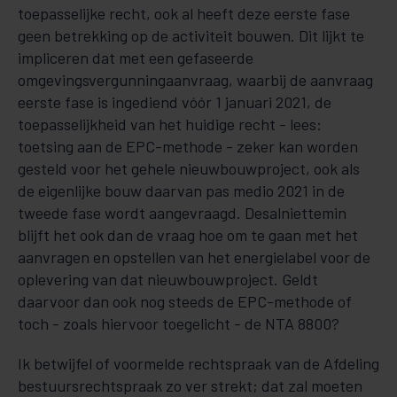
toepasse­lij­ke recht, ook al heeft deze eerste fase
geen betrekking op de activiteit bouwen. Dit lijkt te
impliceren dat met een gefaseerde
omgevingsvergunningaanvraag, waarbij de aanvraag
eer­ste fase is ingediend vóór 1 januari 2021, de
toepasselijkheid van het huidige recht - lees:
toetsing aan de EPC-methode - ze­ker kan worden
gesteld voor het gehele nieuwbouwproject, ook als
de ei­gen­lijke bouw daarvan pas medio 2021 in de
tweede fase wordt aangevraagd. Desalniettemin
blijft het ook dan de vraag hoe om te gaan met het
aanvragen en opstellen van het energielabel voor de
oplevering van dat nieuwbouw­project. Geldt
daarvoor dan ook nog steeds de EPC-methode of
toch - zoals hiervoor toege­licht - de NTA 8800?
Ik betwijfel of voormelde rechtspraak van de Afdeling
bestuursrechtspraak zo ver strekt; dat zal moe­ten