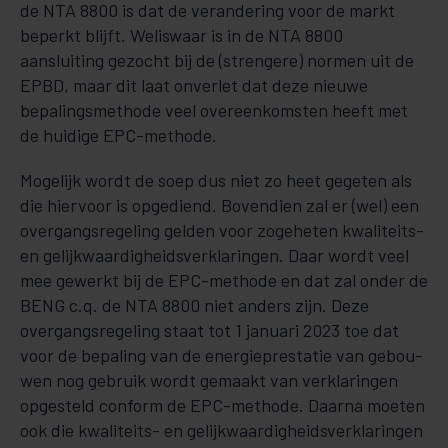
de NTA 8800 is dat de verandering voor de markt
beperkt blijft. Weliswaar is in de NTA 8800
aansluiting gezocht bij de (strengere) nor­men uit de
EPBD, maar dit laat onverlet dat deze nieuwe
bepalingsmethode veel overeenkomsten heeft met
de huidige EPC-methode.
Mogelijk wordt de soep dus niet zo heet gegeten als
die hiervoor is opgediend. Bovendien zal er (wel) een
overgangsregeling gelden voor zogeheten kwaliteits-
en gelijkwaardigheidsverk­la­rin­gen. Daar wordt veel
mee gewerkt bij de EPC-methode en dat zal onder de
BENG c.q. de NTA 8800 niet anders zijn. Deze
overgangsregeling staat tot 1 januari 2023 toe dat
voor de bepaling van de energie­pres­tatie van gebou­
wen nog gebruik wordt gemaakt van verklaringen
opgesteld conform de EPC-methode. Daar­na moeten
ook die kwaliteits- en gelijkwaardigheidsverk­la­rin­gen