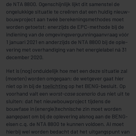
de NTA 8800. Ogenschijnlijk lijkt dit samenstel de
ongelukkige situatie te creëren dat een huidig nieuw­
bouw­pro­­ject aan twéé bere­ke­­nings­met­hodes moet
worden getoetst: enerzijds de EPC-methode bij de
indiening van de omgevings­ver­­gun­­­­­­ning­aan­­­vraag vóór
1 januari 2021 en anderzijds de NTA 8800 bij de ople­
vering met over­han­­di­ging van het ener­gie­la­bel ná 31
december 2020.
Het is (nog) onduidelijk hoe met een deze situatie zal
(moeten) worden om­gegaan; de wetgever gaat hier
niet op in bij de
toelichting
op het BENG-besluit. Op
voorhand valt een
worst-case scenario
dus niet uit te
sluiten: dat het nieuwbouwproject tijdens de
bouwfase in (energie)techni­sche zin moet worden
aan­gepast om bij de oplevering alsnog aan de BENG-
eisen c.q. de NTA 8800 te kunnen vol­doen. Al moet
hierbij wel worden bedacht dat het uitgangspunt van