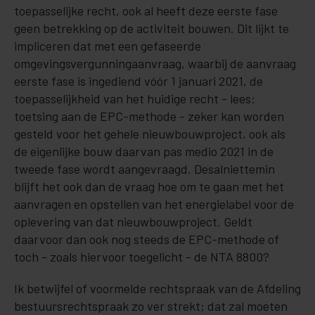
toepasse­lij­ke recht, ook al heeft deze eerste fase
geen betrekking op de activiteit bouwen. Dit lijkt te
impliceren dat met een gefaseerde
omgevingsvergunningaanvraag, waarbij de aanvraag
eer­ste fase is ingediend vóór 1 januari 2021, de
toepasselijkheid van het huidige recht - lees:
toetsing aan de EPC-methode - ze­ker kan worden
gesteld voor het gehele nieuwbouwproject, ook als
de ei­gen­lijke bouw daarvan pas medio 2021 in de
tweede fase wordt aangevraagd. Desalniettemin
blijft het ook dan de vraag hoe om te gaan met het
aanvragen en opstellen van het energielabel voor de
oplevering van dat nieuwbouw­project. Geldt
daarvoor dan ook nog steeds de EPC-methode of
toch - zoals hiervoor toege­licht - de NTA 8800?
Ik betwijfel of voormelde rechtspraak van de Afdeling
bestuursrechtspraak zo ver strekt; dat zal moe­ten