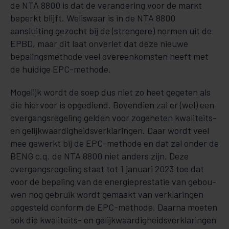
de NTA 8800 is dat de verandering voor de markt
beperkt blijft. Weliswaar is in de NTA 8800
aansluiting gezocht bij de (strengere) nor­men uit de
EPBD, maar dit laat onverlet dat deze nieuwe
bepalingsmethode veel overeenkomsten heeft met
de huidige EPC-methode.
Mogelijk wordt de soep dus niet zo heet gegeten als
die hiervoor is opgediend. Bovendien zal er (wel) een
overgangsregeling gelden voor zogeheten kwaliteits-
en gelijkwaardigheidsverk­la­rin­gen. Daar wordt veel
mee gewerkt bij de EPC-methode en dat zal onder de
BENG c.q. de NTA 8800 niet anders zijn. Deze
overgangsregeling staat tot 1 januari 2023 toe dat
voor de bepaling van de energie­pres­tatie van gebou­
wen nog gebruik wordt gemaakt van verklaringen
opgesteld conform de EPC-methode. Daar­na moeten
ook die kwaliteits- en gelijkwaardigheidsverk­la­rin­gen