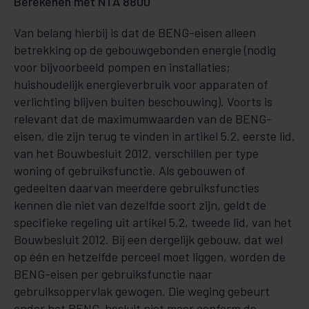
Berekenen met NTA 8800
Van belang hierbij is dat de BENG-eisen alleen
betrekking op de gebouwgebonden energie (nodig
voor bijvoorbeeld pompen en installaties;
huishoudelijk energieverbruik voor apparaten of
verlichting blij­ven buiten beschouwing). Voorts is
relevant dat de maximumwaarden van de BENG-
eisen, die zijn te­rug te vinden in artikel 5.2, eerste lid,
van het Bouwbesluit 2012, verschillen per type
woning of ge­bruiksfunctie. Als gebouwen of
gedeelten daarvan meerdere gebruiksfuncties
kennen die niet van de­zelfde soort zijn, geldt de
specifieke regeling uit artikel 5.2, tweede lid, van het
Bouwbesluit 2012. Bij een dergelijk gebouw, dat wel
op één en hetzelfde perceel moet liggen, worden de
BENG-eisen per gebruiksfunctie naar
gebruiksoppervlak gewogen. Die weging gebeurt
onder het BENG-besluit niet meer conform de