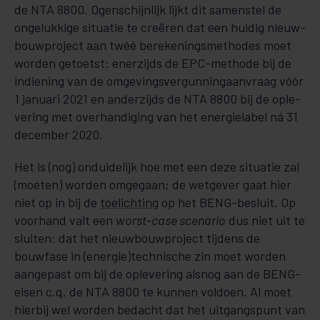
de NTA 8800. Ogenschijnlijk lijkt dit samenstel de
ongelukkige situatie te creëren dat een huidig nieuw­
bouw­pro­­ject aan twéé bere­ke­­nings­met­hodes moet
worden getoetst: enerzijds de EPC-methode bij de
indiening van de omgevings­ver­­gun­­­­­­ning­aan­­­vraag vóór
1 januari 2021 en anderzijds de NTA 8800 bij de ople­
vering met over­han­­di­ging van het ener­gie­la­bel ná 31
december 2020.
Het is (nog) onduidelijk hoe met een deze situatie zal
(moeten) worden om­gegaan; de wetgever gaat hier
niet op in bij de
toelichting
op het BENG-besluit. Op
voorhand valt een
worst-case scenario
dus niet uit te
sluiten: dat het nieuwbouwproject tijdens de
bouwfase in (energie)techni­sche zin moet worden
aan­gepast om bij de oplevering alsnog aan de BENG-
eisen c.q. de NTA 8800 te kunnen vol­doen. Al moet
hierbij wel worden bedacht dat het uitgangspunt van