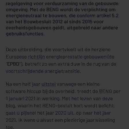
regelgeving voor verduurzaming van de gebouwde
om­ge­­ving. Met de BENG wordt de verplichting om
energieneutraal te bouwen, die conform artikel 5.2
van het Bouw­besluit 2012 al sinds 2015 voor
overheidsgebouwen geldt, uitgebreid naar andere
ge­bruiksfuncties.
Deze uitbreiding, die voortvloeit uit de her­­ziene
Euro­pe­­se
richtlijn
ener­gie­prestatie ge­bou­wen (de
“
EPBD
”), betreft zo een extra duw in de rug van de
voortschrijdende energietransitie.
Na een half jaar
uitstel
vanwege een kleine
software
hiccup
bij de overheid, treedt de BENG per
1 januari 2021 in wer­king. Met het lezen van deze
blog, waarin het BENG-besluit kort wordt be­licht,
gaat u pijlsnel het jaar 2020 uit, op naar het jaar
2021. Ik wens u alvast een plezierige jaarwis­seling
toe.