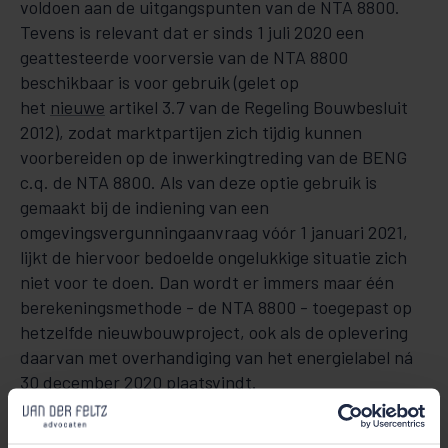
voldoen aan de uit­gangs­­punten van de NTA 8800.
Tevens is relevant dat er sinds 1 juli 2020 een
geattesteerde voorversie van de NTA 8800
beschikbaar is voor gebruik (gelet op
het
nieuwe
artikel 3.7 van de Regeling Bouwbesluit
2012), zo­dat marktpartijen zich tijdig kunnen
voorbereiden op de inwerkingtreding van de BENG
c.q. de NTA 8800. Als van de­ze optie gebruik is
gemaakt bij de indiening van een
omgevingsvergunningaanvraag vóór 1 januari 2021,
lijkt de hiervoor bedoelde ongelukkige situatie zich
niet voor te doen. Dan wordt er im­mers maar één
berekeningsmethode - de NTA 8800 - toegepast op
hetzelfde nieuwbouwproject, ook als de opleve­ring
daarvan met overhandiging van het energielabel ná
30 december 2020 plaatsvindt.
Uitzonderingen