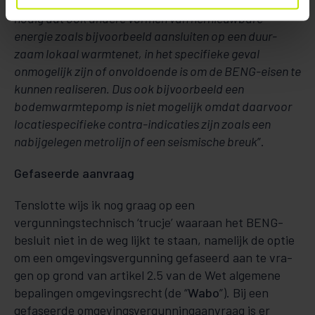
toepassing van deze uitzonderingsmogelijkheid is het
no­­dig dat ook an­dere vormen van hernieuwbare
energie zoals bijvoorbeeld aansluiten op een duur­
zaam lokaal warm­tenet, in het specifieke geval
onmogelijk zijn of onvoldoende is om de BENG-ei­­sen te
kunnen rea­liseren. Dus ook bijvoorbeeld een
bodemwarmtepomp is niet mogelijk omdat daar­­­­­­­­voor
loca­tie­spe­cifieke contra-indicaties zijn zoals een
nabijgelegen metrolijn of een seismische breuk
”.
Gefaseerde aanvraag
Tenslotte wijs ik nog graag op een
vergunningstechnisch ‘trucje’ waaraan het BENG-
besluit niet in de weg lijkt te staan, namelijk de optie
om een omgevingsvergunning gefaseerd aan te vra­
gen op grond van artikel 2.5 van de Wet algemene
bepalingen omgevingsrecht (de “
Wabo
”). Bij een
gefaseerde om­gevingsvergunningaanvraag is er