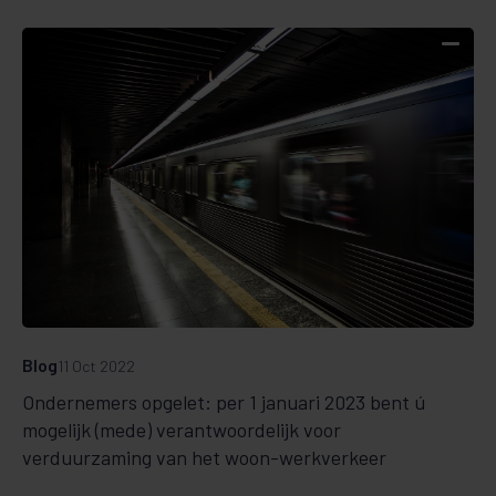
Blog
11 Oct 2022
Ondernemers opgelet: per 1 januari 2023 bent ú
mogelijk (mede) verantwoordelijk voor
verduurzaming van het woon-werkverkeer