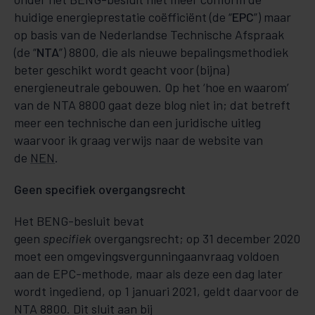
huidige energieprestatie coëfficiënt (de “
EPC
”) maar
op basis van de Nederlandse Tech­­ni­sche Afspraak
(de “
NTA
”) 8800, die als nieuwe bepalingsmethodiek
beter geschikt wordt ge­acht voor (bijna)
energieneutrale gebouwen. Op het ‘hoe en waarom’
van de NTA 8800 gaat deze blog niet in; dat betreft
meer een technische dan een juridische uitleg
waarvoor ik graag verwijs naar de website van
de
NEN
.
Geen specifiek overgangsrecht
Het BENG-besluit bevat
geen
specifiek
overgangsrecht; op 31 december 2020
moet een omge­vings­­­vergunning­aan­­­vraag voldoen
aan de EPC-met­ho­de, maar als deze een dag la­ter
wordt ingediend, op 1 januari 2021, geldt daarvoor de
NTA 8800. Dit sluit aan bij