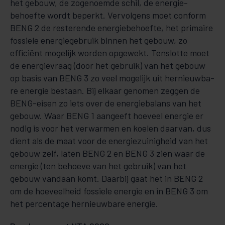
het gebouw, de zogenoemde schil, de ener­gie­
behoefte wordt beperkt. Vervolgens moet conform
BENG 2 de reste­ren­­de energiebehoefte, het pri­maire
fos­siele energiegebruik binnen het gebouw, zo
efficiënt mogelijk worden opge­wekt. Tenslotte moet
de ener­gie­vraag (door het gebruik) van het gebouw
op basis van BENG 3 zo veel mogelijk uit her­nieuwba­
re energie be­staan. Bij elkaar genomen zeggen de
BENG-eisen zo iets over de energieba­lans van het
gebouw. Waar BENG 1 aangeeft hoeveel energie er
nodig is voor het verwarmen en koelen daarvan, dus
dient als de maat voor de energiezuinigheid van het
gebouw zelf, laten BENG 2 en BENG 3 zien waar de
energie (ten behoeve van het gebruik) van het
gebouw vandaan komt. Daarbij gaat het in BENG 2
om de hoeveelheid fossiele energie en in BENG 3 om
het percentage hernieuwbare energie.