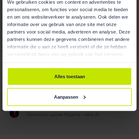
We gebruiken cookies om content en advertenties te
personaliseren, om functies voor social media te bieden
en om ons websiteverkeer te analyseren. Ook delen we
Publicaties
informatie over uw gebruik van onze site met onze
partners voor social media, adverteren en analyse. Deze
partners kunnen deze gegevens combineren met andere
informatie die u aan ze heeft verstrekt of die ze hebben
/
verzameld op basis van uw gebruik van hun services.
Matiging van de proceskostenvergoeding is mogelijk
als toekenning van het volledige bedrag onredelijk
Alles toestaan
zou zijn
Belastingblad 2026/177
Aanpassen
Milieubelastende activiteiten: Complexiteiten bij de
vertaling van het juridisch kader
Chemische Logistiek Magazine - editie 26