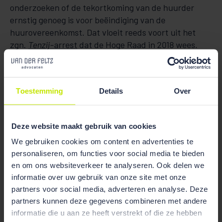
onderzoeken of de tekortkoming van de huurder
ernstig genoeg is voor beëindiging van de
huurovereenkomst. Dat vloeit reeds voort uit het
zgn.
Tenzij
-arrest
dat de Hoge Raad in 2018 wees.
Het college voegt hier nu aan toe dat bij dit
ambtshalve onderzoek relevant kan zijn dat de
huurder in het verleden op grond van het oneerlijke
Toestemming
Details
Over
beding te veel huur heeft betaald.
De door de kantonrechter aan de orde gestelde
Deze website maakt gebruik van cookies
verjaringsaspecten heeft de Hoge Raad verder
buiten beschouwing gelaten.
We gebruiken cookies om content en advertenties te
personaliseren, om functies voor social media te bieden
In deze zaak werden de Vereniging Nederlandse
en om ons websiteverkeer te analyseren. Ook delen we
Woonbond en Huurdersvereniging Java als derde-
informatie over uw gebruik van onze site met onze
inspreker bijgestaan door
Mirella Peletier
.
partners voor social media, adverteren en analyse. Deze
partners kunnen deze gegevens combineren met andere
Heeft u vragen over deze uitspraak in een lopende
informatie die u aan ze heeft verstrekt of die ze hebben