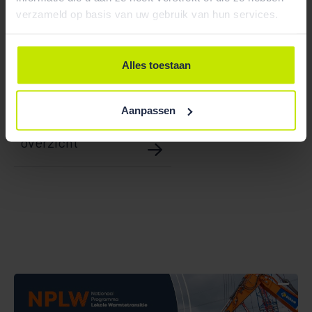
procedure? Het
team
cassatie van Van der Feltz
verzameld op basis van uw gebruik van hun services.
advocaten N.V. helpt u graag verder op weg.
Alles toestaan
Aanpassen
Bekijk team
overzicht