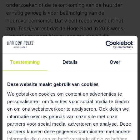
onderzoeken of de tekortkoming van de huurder
ernstig genoeg is voor beëindiging van de
huurovereenkomst. Dat vloeit reeds voort uit het
zgn.
Tenzij
-arrest
dat de Hoge Raad in 2018 wees.
Het college voegt hier nu aan toe dat bij dit
ambtshalve onderzoek relevant kan zijn dat de
huurder in het verleden op grond van het oneerlijke
beding te veel huur heeft betaald.
Toestemming
Details
Over
De door de kantonrechter aan de orde gestelde
verjaringsaspecten heeft de Hoge Raad verder
Deze website maakt gebruik van cookies
buiten beschouwing gelaten.
We gebruiken cookies om content en advertenties te
personaliseren, om functies voor social media te bieden
In deze zaak werden de Vereniging Nederlandse
en om ons websiteverkeer te analyseren. Ook delen we
Woonbond en Huurdersvereniging Java als derde-
informatie over uw gebruik van onze site met onze
inspreker bijgestaan door
Mirella Peletier
.
partners voor social media, adverteren en analyse. Deze
partners kunnen deze gegevens combineren met andere
Heeft u vragen over deze uitspraak in een lopende
informatie die u aan ze heeft verstrekt of die ze hebben