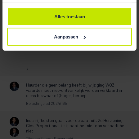
Brim Tonino
Marc Houweling
Alles toestaan
Aanpassen
Publicaties
/
Huurder die geen belang heeft bij wijziging WOZ-
waarde moet niet-ontvankelijk worden verklaard in
diens bezwaar of (hoger) beroep
Belastingblad 2024/165
Inschrijfkosten gaan voor de baat uit. 2e Herziening
Gids Proportionaliteit; baat het niet dan schaadt het
niet
Tijdschrift voor Bouwrecht