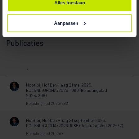
Brim Tonino
Marc Houweling
Alles toestaan
Aanpassen
Publicaties
/
Noot bij Hof Den Haag 21 mei 2025,
ECLI:NL:GHDHA:2025:1060 (Belastingblad
2025/298)
Belastingblad 2025/298
Noot bij Hof Den Haag 21 september 2023,
ECLI:NL:GHDHA:2023:1985 (Belastingblad 2024/7)
Belastingblad 2024/7