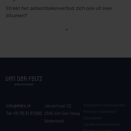
Strekt het asbestdakenverbod zich ook uit over
bitumen?
Algemene voorwaarden
info@feltz.nl
Javastraat 22
Privacy statement
Tel +31 70 31 31 050
2585 AN Den Haag
Disclaimer
Nederland
Juridische informatie
Klachtenregeling