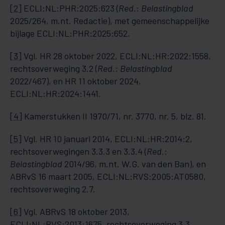
[2]
ECLI:NL:PHR:2025:623 (
Red.
:
Belastingblad
2025/264, m.nt. Redactie), met gemeenschappelijke
bijlage ECLI:NL:PHR:2025:652.
[3]
Vgl. HR 28 oktober 2022, ECLI:NL:HR:2022:1558,
rechtsoverweging 3.2 (
Red.
:
Belastingblad
2022/467), en HR 11 oktober 2024,
ECLI:NL:HR:2024:1441.
[4]
Kamerstukken II 1970/71, nr. 3770, nr. 5, blz. 81.
[5]
Vgl. HR 10 januari 2014, ECLI:NL:HR:2014:2,
rechtsoverwegingen 3.3.3 en 3.3.4 (
Red.
:
Belastingblad
2014/96, m.nt. W.G. van den Ban), en
ABRvS 16 maart 2005, ECLI:NL:RVS:2005:AT0580,
rechtsoverweging 2.7.
[6]
Vgl. ABRvS 18 oktober 2013,
ECLI:NL:RVS:2013:1675, rechtsoverweging 3.3,