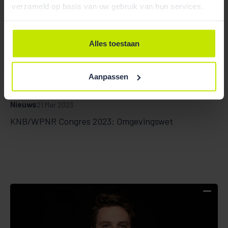
verzameld op basis van uw gebruik van hun services.
Alles toestaan
Aanpassen
Nieuws
21 Mar 2023
KNB/WPNR Congres 2023: Omgevingswet