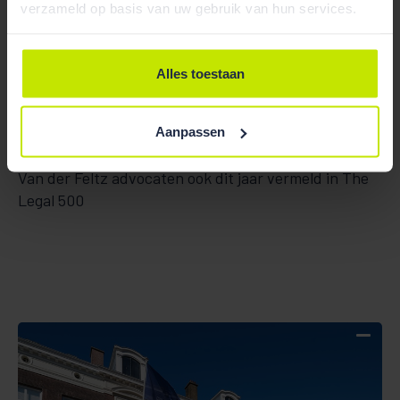
verzameld op basis van uw gebruik van hun services.
Alles toestaan
Aanpassen
Nieuws
12 Apr 2023
Van der Feltz advocaten ook dit jaar vermeld in The
Legal 500