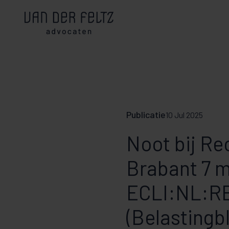
Publicatie
10 Jul 2025
Noot bij R
Brabant 7 m
ECLI:NL:R
(Belastingb