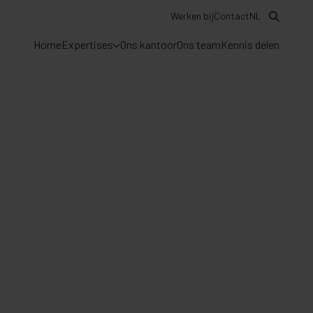
Werken bij
Contact
NL
Home
Expertises
Ons kantoor
Ons team
Kennis delen