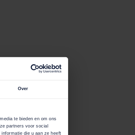
Over
 media te bieden en om ons
ze partners voor social
nformatie die u aan ze heeft