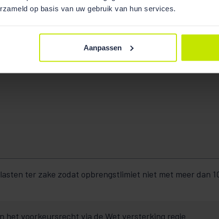
erzameld op basis van uw gebruik van hun services.
Aanpassen
lasten ter zake zodat opbrengstlimiet niet met meer dan 
n het voorkeursrecht via de Wet versterking regie