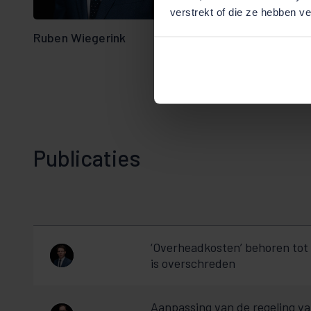
verstrekt of die ze hebben v
Ruben Wiegerink
Publicaties
‘Overheadkosten’ behoren tot 
is overschreden
Aanpassing van de regeling va