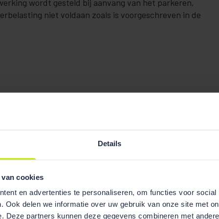
 werking wordt gesteld bij aanvang van het parkeren,
eerbelasting niet voldaan zoals is voorgeschreven in de
Details
 van cookies
ent en advertenties te personaliseren, om functies voor social
. Ook delen we informatie over uw gebruik van onze site met on
e. Deze partners kunnen deze gegevens combineren met andere i