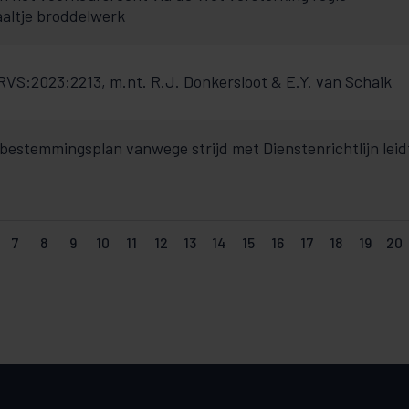
aaltje broddelwerk
S:2023:2213, m.nt. R.J. Donkersloot & E.Y. van Schaik
bestemmingsplan vanwege strijd met Dienstenrichtlijn leid
7
8
9
10
11
12
13
14
15
16
17
18
19
20