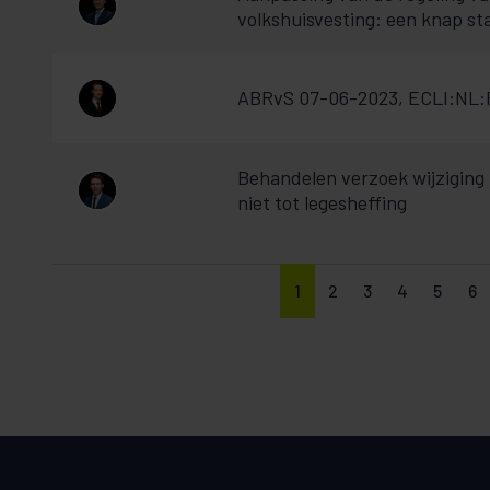
volkshuisvesting: een knap st
ABRvS 07-06-2023, ECLI:NL:RV
Behandelen verzoek wijziging 
niet tot legesheffing
1
2
3
4
5
6