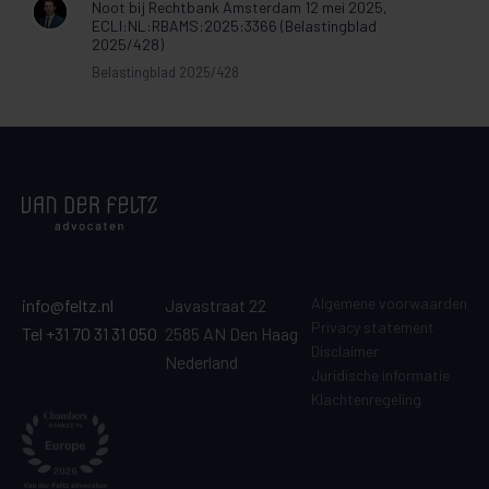
Noot bij Rechtbank Amsterdam 12 mei 2025,
ECLI:NL:RBAMS:2025:3366 (Belastingblad
2025/428)
Belastingblad 2025/428
Algemene voorwaarden
info@feltz.nl
Javastraat 22
Privacy statement
Tel +31 70 31 31 050
2585 AN Den Haag
Disclaimer
Nederland
Juridische informatie
Klachtenregeling