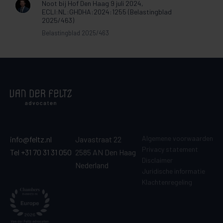
Noot bij Hof Den Haag 9 juli 2024,
ECLI:NL:GHDHA:2024:1255 (Belastingblad
2025/463)
Belastingblad 2025/463
Algemene voorwaarden
info@feltz.nl
Javastraat 22
Privacy statement
Tel +31 70 31 31 050
2585 AN Den Haag
Disclaimer
Nederland
Juridische informatie
Klachtenregeling