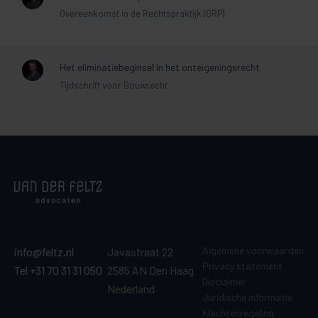
Overeenkomst in de Rechtspraktijk (ORP)
Het eliminatiebeginsel in het onteigeningsrecht
Tijdschrift voor Bouwrecht
Algemene voorwaarden
info@feltz.nl
Javastraat 22
Privacy statement
Tel +31 70 31 31 050
2585 AN Den Haag
Disclaimer
Nederland
Juridische informatie
Klachtenregeling