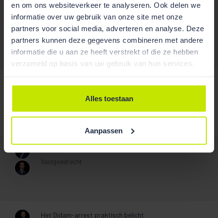
en om ons websiteverkeer te analyseren. Ook delen we
Publicaties
informatie over uw gebruik van onze site met onze
partners voor social media, adverteren en analyse. Deze
partners kunnen deze gegevens combineren met andere
informatie die u aan ze heeft verstrekt of die ze hebben
/
verzameld op basis van uw gebruik van hun services.
Het activiteitencriterium bij quasi-inbesteden
Vastgoed 2026/9
Alles toestaan
Aanpassen
Het clusterverbod en het mkb
Vastgoedrecht
Het Didam-arrest praktisch belicht