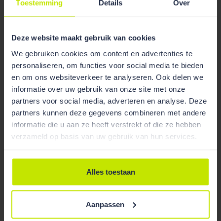
Toestemming
Details
Over
bouwwerk zelf scheiden in een vergunningplichtig en
vergunningvrij deel. Ook als deze delen van het
bijbehorende bouwwerk zich niet bouwkundig en
Deze website maakt gebruik van cookies
functioneel laten onderscheiden. Het kan dus niet
We gebruiken cookies om content en advertenties te
een ruimte van een bouwplan delen in een
personaliseren, om functies voor social media te bieden
vergunningplichtig deel dat onderdeel is van het
en om ons websiteverkeer te analyseren. Ook delen we
hoofdgebouw en een vergunningvrij deel dat
informatie over uw gebruik van onze site met onze
onderdeel is van een bijbehorende bouwwerk.
partners voor social media, adverteren en analyse. Deze
partners kunnen deze gegevens combineren met andere
informatie die u aan ze heeft verstrekt of die ze hebben
verzameld op basis van uw gebruik van hun services.
Alles toestaan
Aanpassen