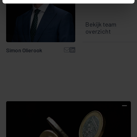
Bekijk team
overzicht
Simon Olierook