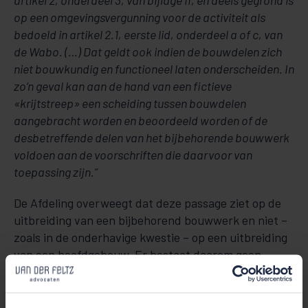
artikel 2, onderdeel 3, van bijlage II, en deels gegrond is
op een omgevingsvergunning voor de activiteit als
bedoeld in artikel 2.1, eerste lid, onderdeel a of c, van
de Wabo. (…) Dat geldt ook indien de bouwdelen zich
niet bouwkundig en functioneel laten onderscheiden. In
zo’n geval kan aan de hand van een fictieve
«krijtstreep» een scheiding tussen bouwdelen
aangebracht worden en beoordeeld worden of de
desbetreffende delen van het bijbehorende bouwwerk
voldoen aan de voorschriften die daarvoor van
toepassing zijn.”
De Afdeling overweegt dat deze passage ziet op de
uitbreiding van een bijbehorend bouwwerk en niet –
zoals in de onderhavige kwestie – op een uitbreiding
van een hoofdgebouw. Er bestaat daarom geen
grond om terug te komen op voornoemde hoofdregel.
De in de geciteerde toelichting genoemde fictieve
‘krijtstreep’ kan dus alleen een bijbehorend