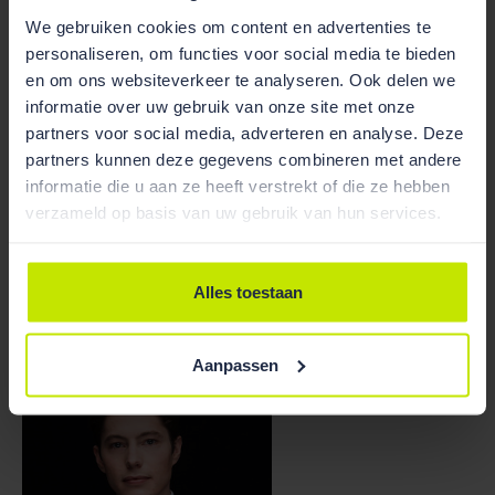
bouwwerk zelf scheiden in een vergunningplichtig en
We gebruiken cookies om content en advertenties te
vergunningvrij deel. Ook als deze delen van het
personaliseren, om functies voor social media te bieden
bijbehorende bouwwerk zich niet bouwkundig en
en om ons websiteverkeer te analyseren. Ook delen we
functioneel laten onderscheiden. Het kan dus niet
informatie over uw gebruik van onze site met onze
een ruimte van een bouwplan delen in een
partners voor social media, adverteren en analyse. Deze
partners kunnen deze gegevens combineren met andere
vergunningplichtig deel dat onderdeel is van het
informatie die u aan ze heeft verstrekt of die ze hebben
hoofdgebouw en een vergunningvrij deel dat
verzameld op basis van uw gebruik van hun services.
onderdeel is van een bijbehorende bouwwerk.
Alles toestaan
Aanpassen