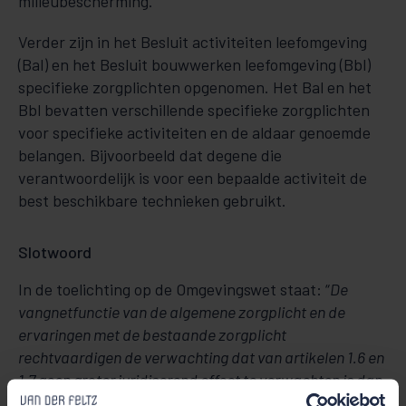
milieubescherming.
Verder zijn in het Besluit activiteiten leefomgeving
(Bal) en het Besluit bouwwerken leefomgeving (Bbl)
specifieke zorgplichten opgenomen. Het Bal en het
Bbl bevatten verschillende specifieke zorgplichten
voor specifieke activiteiten en de aldaar genoemde
belangen. Bijvoorbeeld dat degene die
verantwoordelijk is voor een bepaalde activiteit de
best beschikbare technieken gebruikt.
Slotwoord
In de toelichting op de Omgevingswet staat: “
De
vangnetfunctie van de algemene zorgplicht en de
ervaringen met de bestaande zorgplicht
rechtvaardigen de verwachting dat van artikelen 1.6 en
1.7 geen groter juridiserend effect te verwachten is dan
van de huidige zorgplichtbepalingen in de afzonderlijke