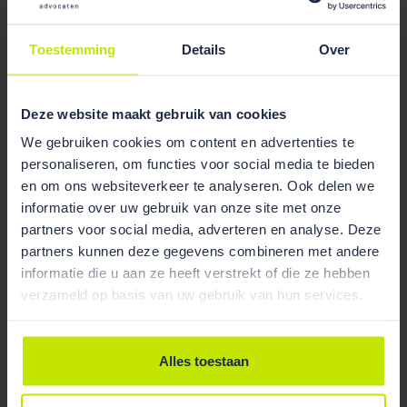
wetten
”. De vraag is of deze verwachting klopt.
Immers valt nu al uit de rechtspraak op te maken dat
Toestemming
Details
Over
steeds meer van de initiatiefnemer/ontwikkelaar
wordt verwacht, vooral voor wat betreft
onderzoekslasten. Mogelijk is het idee dat het
Deze website maakt gebruik van cookies
juridiserend effect zal worden genivelleerd doordat
We gebruiken cookies om content en advertenties te
de onderzoekslasten onder de Ow steeds meer zullen
personaliseren, om functies voor social media te bieden
worden verlegd naar het moment van daadwerkelijke
en om ons websiteverkeer te analyseren. Ook delen we
vergunningverlening en er daardoor gemakkelijker
informatie over uw gebruik van onze site met onze
aan de zorgplicht zal kunnen worden voldaan omdat
partners voor social media, adverteren en analyse. Deze
toch al onderzoek moet worden verricht. Neemt
partners kunnen deze gegevens combineren met andere
overigens niet weg dat ook meer gevallen van
informatie die u aan ze heeft verstrekt of die ze hebben
(dreigende) overtreding van de zorgplicht kunnen
verzameld op basis van uw gebruik van hun services.
gaan voorkomen vanwege de verbrede reikwijdte.
Ook interessant voor de toekomst is – tot slot – hoe
de zorgplicht zich gaat verhouden tot het
Alles toestaan
overtredersbegrip. Dit te meer na de
conclusie
van staatsraad advocaat-generaal Wattel waarin hij