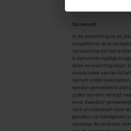
en de aldaar genoemde bel
voor een bepaalde activit
Slotwoord
In de toelichting op de Om
zorgplicht en de ervaringe
verwachting dat van artikel
is dan van de huidige zorgp
deze verwachting klopt. I
steeds meer van de initia
betreft onderzoekslasten. 
worden genivelleerd door
zullen worden verlegd na
en er daardoor gemakkelij
toch al onderzoek moet wo
gevallen van (dreigende) 
vanwege de verbrede reikwi