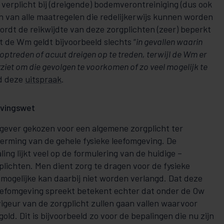
rplicht bij (dreigende) bodemverontreiniging (dus ook
 van alle maatregelen die redelijkerwijs kunnen worden
ordt de reikwijdte van deze zorgplichten (zeer) beperkt
it de Wm geldt bijvoorbeeld slechts “
in gevallen waarin
optreden of acuut dreigen op te treden, terwijl de Wm er
rziet om die gevolgen te voorkomen of zo veel mogelijk te
ld deze
uitspraak
.
evingswet
gever gekozen voor een algemene zorgplicht ter
rming van de gehele fysieke leefomgeving. De
ing lijkt veel op de formulering van de huidige –
lichten. Men dient zorg te dragen voor de fysieke
mogelijke kan daarbij niet worden verlangd. Dat deze
leefomgeving spreekt betekent echter dat onder de Ow
igeur van de zorgplicht zullen gaan vallen waarvoor
old. Dit is bijvoorbeeld zo voor de bepalingen die nu zijn