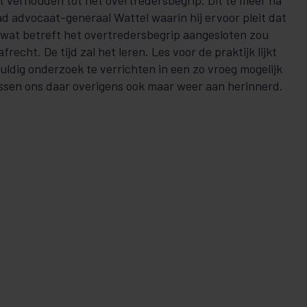
at verhouden tot het overtredersbegrip. Dit te meer na
d advocaat-generaal Wattel waarin hij ervoor pleit dat
 wat betreft het overtredersbegrip aangesloten zou
recht. De tijd zal het leren. Les voor de praktijk lijkt
vuldig onderzoek te verrichten in een zo vroeg mogelijk
ssen ons daar overigens ook maar weer aan herinnerd.