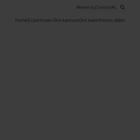
Werken bij
Contact
NL
Home
Expertises
Ons kantoor
Ons team
Kennis delen