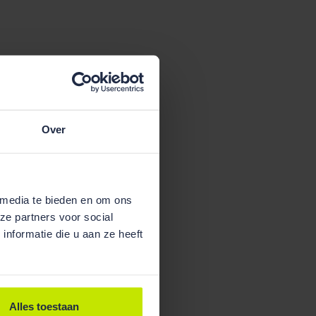
Over
 media te bieden en om ons
ze partners voor social
nformatie die u aan ze heeft
Alles toestaan