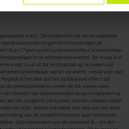
angen. Bijvoorbeeld dat degene die verantwoordelijk is
eit de best beschikbare technieken gebruikt.
gevingswet staat: “
De vangnetfunctie van de algemene
n met de bestaande zorgplicht rechtvaardigen de
en 1.6 en 1.7 geen groter juridiserend effect te verwachten
lichtbepalingen in de afzonderlijke wetten
”. De vraag is of
mmers valt nu al uit de rechtspraak op te maken dat
tiefnemer/ontwikkelaar wordt verwacht, vooral voor wat
Mogelijk is het idee dat het juridiserend effect zal
dat de onderzoekslasten onder de Ow steeds meer
ar het moment van daadwerkelijke vergunningverlening
ker aan de zorgplicht zal kunnen worden voldaan omdat
rden verricht. Neemt overigens niet weg dat ook meer
overtreding van de zorgplicht kunnen gaan voorkomen
jdte. Ook interessant voor de toekomst is – tot slot –