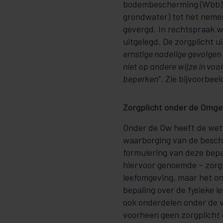
bodembescherming (Wbb) ve
grondwater) tot het nemen
gevergd. In rechtspraak w
uitgelegd. De zorgplicht u
ernstige nadelige gevolgen 
niet op andere wijze in voo
beperken
”. Zie bijvoorbee
Zorgplicht onder de Omg
Onder de Ow heeft de wet
waarborging van de besche
formulering van deze bepal
hiervoor genoemde – zorgp
leefomgeving, maar het on
bepaling over de fysieke 
ook onderdelen onder de v
voorheen geen zorgplicht g