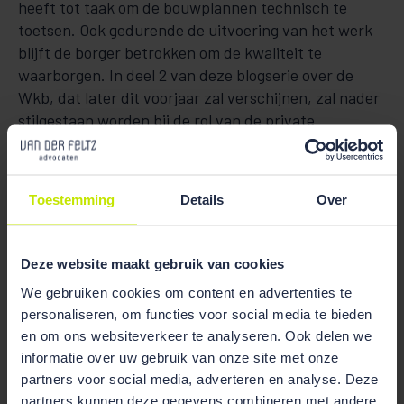
heeft tot taak om de bouwplannen technisch te
toetsen. Ook gedurende de uitvoering van het werk
blijft de borger betrokken om de kwaliteit te
waarborgen. In deel 2 van deze blogserie over de
Wkb, dat later dit voorjaar zal verschijnen, zal nader
stilgestaan worden bij de rol van de private
kwaliteitsborger.
Afsluiting
Toestemming
Details
Over
De aansprakelijkheid van de aannemer voor gebreken
in het gerealiseerde werk zal onder het komend
Deze website maakt gebruik van cookies
recht alleen eindigen bij oplevering, indien die
gebreken zijn opgetekend in proces-verbaal. Voor
We gebruiken cookies om content en advertenties te
alle overige gebreken geldt dat de aannemer in
personaliseren, om functies voor social media te bieden
beginsel aansprakelijk is, tenzij de aannemer kan
en om ons websiteverkeer te analyseren. Ook delen we
aantonen dat de gebreken hem niet toegerekend
informatie over uw gebruik van onze site met onze
partners voor social media, adverteren en analyse. Deze
kunnen worden. Willen zakelijke partijen van het
partners kunnen deze gegevens combineren met andere